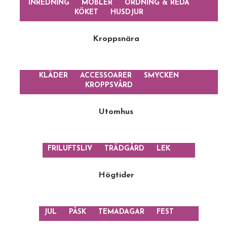
INREDNING
MÖBLER
ORDNING & REDA
KÖKET
HUSDJUR
Kroppsnära
KLÄDER
ACCESSOARER
SMYCKEN
KROPPSVÅRD
Utomhus
FRILUFTSLIV
TRÄDGÅRD
LEK
Högtider
JUL
PÅSK
TEMADAGAR
FEST