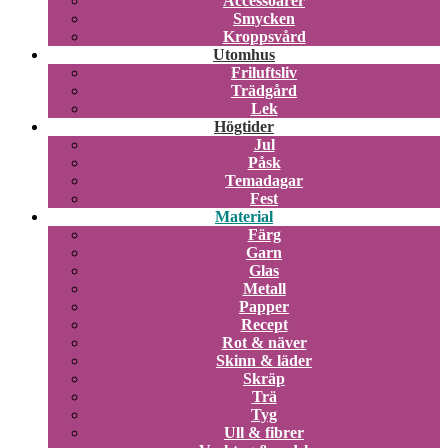
Accessoarer
Smycken
Kroppsvård
Utomhus
Friluftsliv
Trädgård
Lek
Högtider
Jul
Påsk
Temadagar
Fest
Material
Färg
Garn
Glas
Metall
Papper
Recept
Rot & näver
Skinn & läder
Skräp
Trä
Tyg
Ull & fibrer