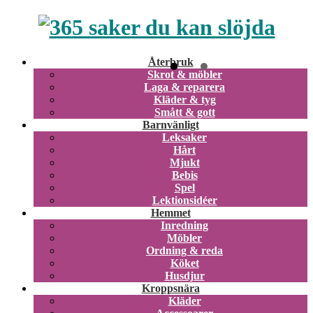
Återbruk
Skrot & möbler
Laga & reparera
Kläder & tyg
Smått & gott
Barnvänligt
Leksaker
Hårt
Mjukt
Bebis
Spel
Lektionsidéer
Hemmet
Inredning
Möbler
Ordning & reda
Köket
Husdjur
Kroppsnära
Kläder