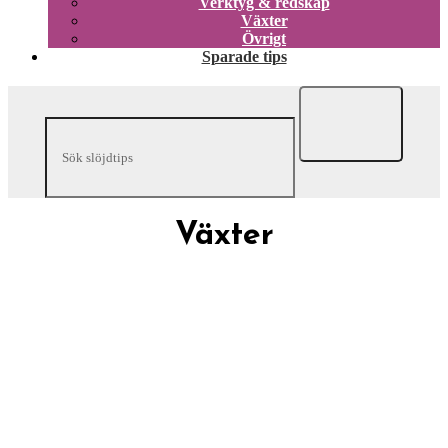
Verktyg & redskap
Växter
Övrigt
Sparade tips
Växter