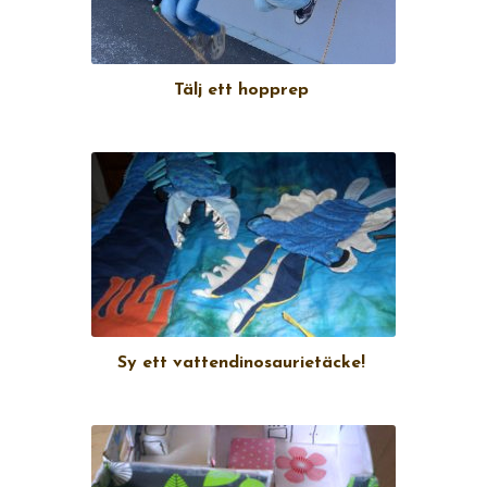
Tälj ett hopprep
Sy ett vattendinosaurietäcke!