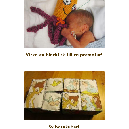
Virka en bläckfisk till en prematur!
Sy barnkuber!