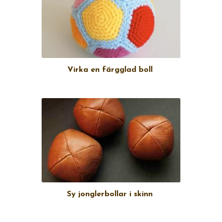
Virka en färgglad boll
Sy jonglerbollar i skinn