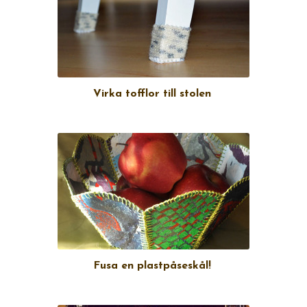
Virka tofflor till stolen
Fusa en plastpåseskål!