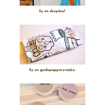
Sy en skopåse!
Sy en godispappersväska