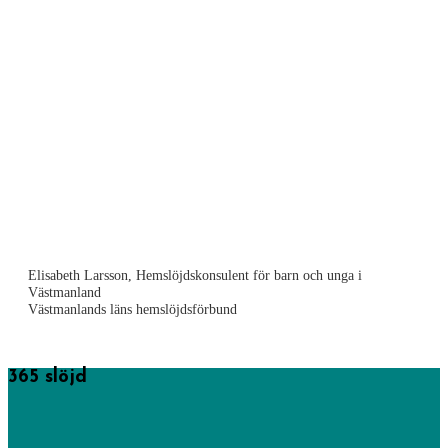
Elisabeth Larsson, Hemslöjdskonsulent för barn och unga i
Västmanland
Västmanlands läns hemslöjdsförbund
365 slöjd
365 saker du kan slöjda startades av föreningen Sveriges
hemslöjdskonsulenter men drivs numera av Västra Götalandsregionens
hemslöjdskonsulenter och här hittar du mängder av tips och idéer på