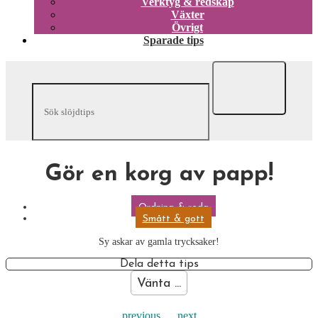
Verktyg & redskap
Växter
Övrigt
Sparade tips
Gör en korg av papp!
Ordning & reda
Smått & gott
Sy askar av gamla trycksaker!
Dela detta tips
Vänta ...
previous
next