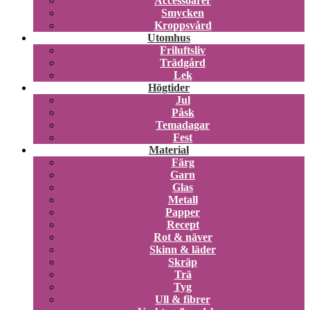
Accessoarer
Smycken
Kroppsvård
Utomhus
Friluftsliv
Trädgård
Lek
Högtider
Jul
Påsk
Temadagar
Fest
Material
Färg
Garn
Glas
Metall
Papper
Recept
Rot & näver
Skinn & läder
Skräp
Trä
Tyg
Ull & fibrer