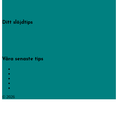
skapande från högt till lågt.
Läs mer om oss.
Ditt slöjdtips
Några av inläggen på den här sajten har hemslöjdskonsulenterna gjort, men
de allra flesta kommer från privatpersoner som delat med sig av sin
kreativitet. -Gör det du också!
Bidra med dina bästa slöjdtips via vårt formulär.
Våra senaste tips
Gör lyktor och facklor
Tälj en penna eller pennförlängare
Bli en fläckdetektiv
Gör julpynt av virkade dukar
Tälj giftfria köksredskap
© 2026
365 saker du kan slöjda