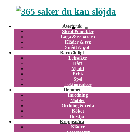
Återbruk
Skrot & möbler
Laga & reparera
Kläder & tyg
Smått & gott
Barnvänligt
Leksaker
Hårt
Mjukt
Bebis
Spel
Lektionsidéer
Hemmet
Inredning
Möbler
Ordning & reda
Köket
Husdjur
Kroppsnära
Kläder