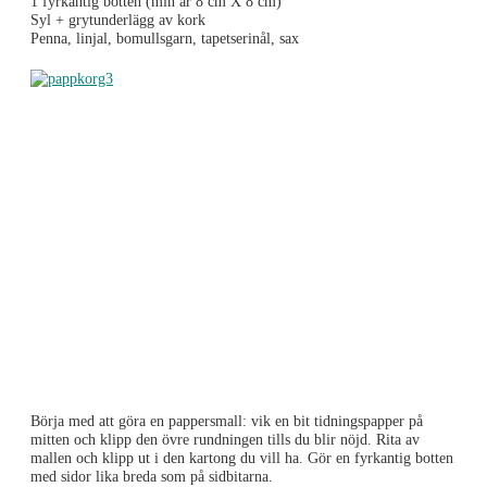
1 fyrkantig botten (min är 8 cm X 8 cm)
Syl + grytunderlägg av kork
Penna, linjal, bomullsgarn, tapetserinål, sax
Börja med att göra en pappersmall: vik en bit tidningspapper på
mitten och klipp den övre rundningen tills du blir nöjd. Rita av
mallen och klipp ut i den kartong du vill ha. Gör en fyrkantig botten
med sidor lika breda som på sidbitarna.