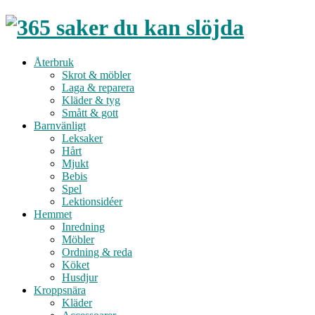
Återbruk
Skrot & möbler
Laga & reparera
Kläder & tyg
Smått & gott
Barnvänligt
Leksaker
Hårt
Mjukt
Bebis
Spel
Lektionsidéer
Hemmet
Inredning
Möbler
Ordning & reda
Köket
Husdjur
Kroppsnära
Kläder