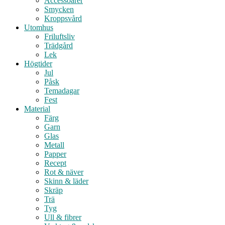
Accessoarer
Smycken
Kroppsvård
Utomhus
Friluftsliv
Trädgård
Lek
Högtider
Jul
Påsk
Temadagar
Fest
Material
Färg
Garn
Glas
Metall
Papper
Recept
Rot & näver
Skinn & läder
Skräp
Trä
Tyg
Ull & fibrer