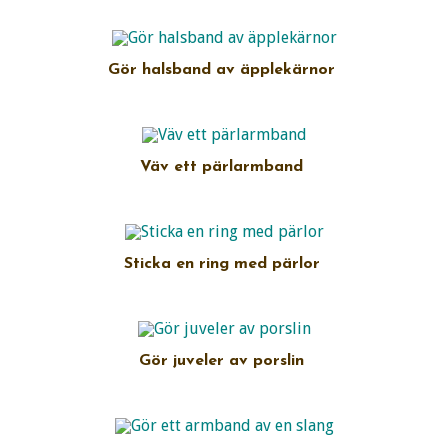
Gör halsband av äpplekärnor
Väv ett pärlarmband
Sticka en ring med pärlor
Gör juveler av porslin