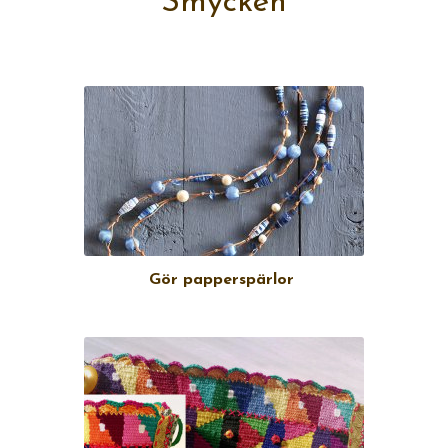
Smycken
Gör papperspärlor