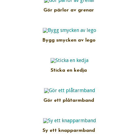
Gör pärlor av grenar
Bygg smycken av lego
Sticka en kedja
Gör ett plåtarmband
Sy ett knapparmband