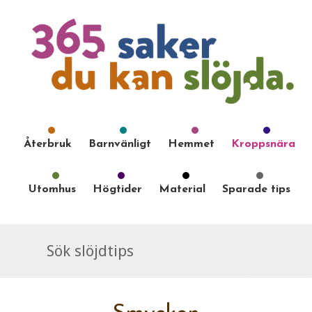
Återbruk
Barnvänligt
Hemmet
Kroppsnära
Utomhus
Högtider
Material
Sparade tips