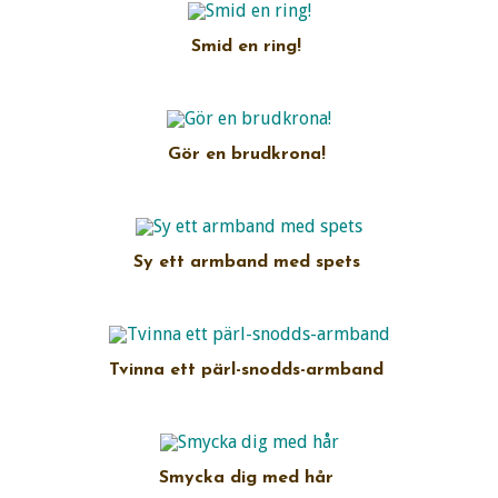
Smid en ring!
Gör en brudkrona!
Sy ett armband med spets
Tvinna ett pärl-snodds-armband
Smycka dig med hår