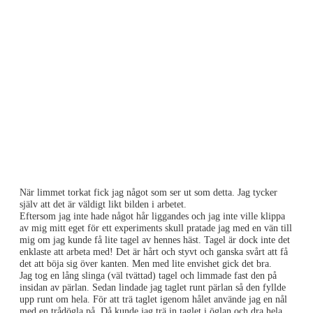
När limmet torkat fick jag något som ser ut som detta. Jag tycker
själv att det är väldigt likt bilden i arbetet.
Eftersom jag inte hade något hår liggandes och jag inte ville klippa
av mig mitt eget för ett experiments skull pratade jag med en vän till
mig om jag kunde få lite tagel av hennes häst. Tagel är dock inte det
enklaste att arbeta med! Det är hårt och styvt och ganska svårt att få
det att böja sig över kanten. Men med lite envishet gick det bra.
Jag tog en lång slinga (väl tvättad) tagel och limmade fast den på
insidan av pärlan. Sedan lindade jag taglet runt pärlan så den fyllde
upp runt om hela. För att trä taglet igenom hålet använde jag en nål
med en trådögla på. Då kunde jag trä in taglet i öglan och dra hela