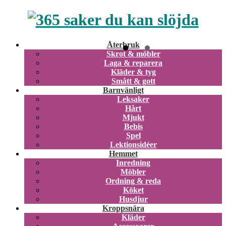
Återbruk
Skrot & möbler
Laga & reparera
Kläder & tyg
Smått & gott
Barnvänligt
Leksaker
Hårt
Mjukt
Bebis
Spel
Lektionsidéer
Hemmet
Inredning
Möbler
Ordning & reda
Köket
Husdjur
Kroppsnära
Kläder