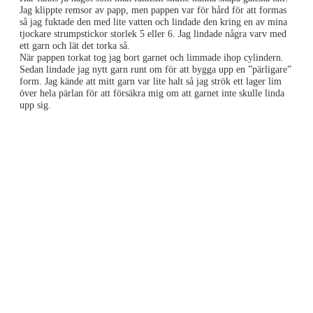
Jag klippte remsor av papp, men pappen var för hård för att formas
så jag fuktade den med lite vatten och lindade den kring en av mina
tjockare strumpstickor storlek 5 eller 6. Jag lindade några varv med
ett garn och lät det torka så.
När pappen torkat tog jag bort garnet och limmade ihop cylindern.
Sedan lindade jag nytt garn runt om för att bygga upp en ”pärligare”
form. Jag kände att mitt garn var lite halt så jag strök ett lager lim
över hela pärlan för att försäkra mig om att garnet inte skulle linda
upp sig.