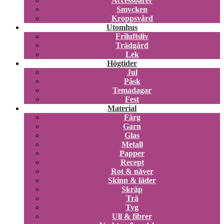
Accessoarer
Smycken
Kroppsvård
Utomhus
Friluftsliv
Trädgård
Lek
Högtider
Jul
Påsk
Temadagar
Fest
Material
Färg
Garn
Glas
Metall
Papper
Recept
Rot & näver
Skinn & läder
Skräp
Trä
Tyg
Ull & fibrer