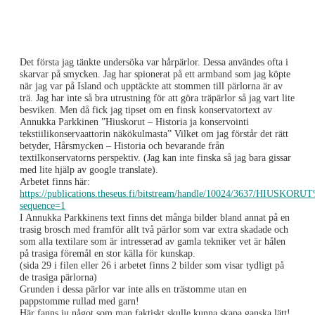
Det första jag tänkte undersöka var hårpärlor. Dessa användes ofta i
skarvar på smycken. Jag har spionerat på ett armband som jag köpte
när jag var på Island och upptäckte att stommen till pärlorna är av
trä. Jag har inte så bra utrustning för att göra träpärlor så jag vart lite
besviken. Men då fick jag tipset om en finsk konservatortext av
Annukka Parkkinen ”Hiuskorut – Historia ja konservointi
tekstiilikonservaattorin näkökulmasta” Vilket om jag förstår det rätt
betyder, Hårsmycken – Historia och bevarande från
textilkonservatorns perspektiv. (Jag kan inte finska så jag bara gissar
med lite hjälp av google translate).
Arbetet finns här:
https://publications.theseus.fi/bitstream/handle/10024/3637/HIUSKORU
sequence=1
I Annukka Parkkinens text finns det många bilder bland annat på en
trasig brosch med framför allt två pärlor som var extra skadade och
som alla textilare som är intresserad av gamla tekniker vet är hålen
på trasiga föremål en stor källa för kunskap.
(sida 29 i filen eller 26 i arbetet finns 2 bilder som visar tydligt på
de trasiga pärlorna)
Grunden i dessa pärlor var inte alls en trästomme utan en
pappstomme rullad med garn!
Här fanns ju något som man faktiskt skulle kunna skapa ganska lätt!