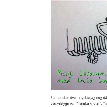
Som pricken över i (tyckte jag nog då
tråckelstygn och ”franska knutar”. T