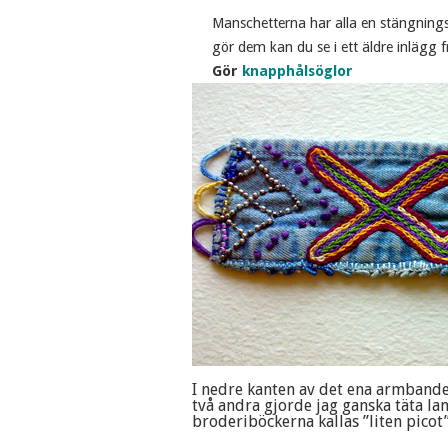
Manschetterna har alla en stängnin
gör dem kan du se i ett äldre inlägg 
Gör
knapphålsöglor
I nedre kanten av det ena armbandet
två andra gjorde jag ganska täta l
broderiböckerna kallas ”liten picot”