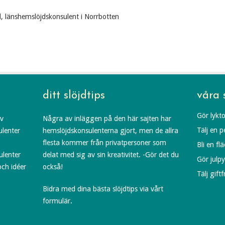
d, länshemslöjdskonsulent i Norrbotten
ditt slöjdtips
våra 
Gör lykto
av
Några av inläggen på den här sajten har
Tälj en 
ulenter
hemslöjdskonsulenterna gjort, men de allra
flesta kommer från privatpersoner som
Bli en fl
ulenter
delat med sig av sin kreativitet. -Gör det du
Gör julp
och idéer
också!
Tälj gift
Bidra med dina bästa slöjdtips via vårt
formulär.