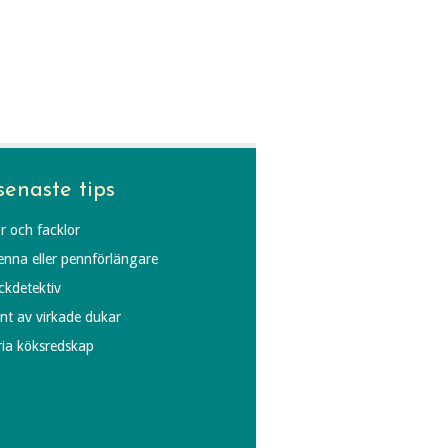
senaste tips
r och facklor
penna eller pennförlängare
äckdetektiv
ynt av virkade dukar
fria köksredskap