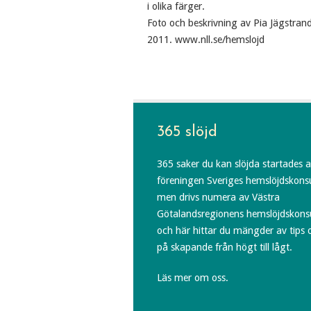
i olika färger.
Foto och beskrivning av Pia Jägstran
2011. www.nll.se/hemslojd
365 slöjd
365 saker du kan slöjda startades 
föreningen Sveriges hemslöjdskons
men drivs numera av Västra
Götalandsregionens hemslöjdskons
och här hittar du mängder av tips 
på skapande från högt till lågt.
Läs mer om oss.