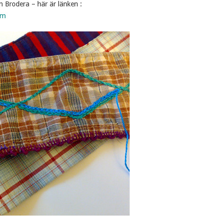
 Brodera – här är länken :
tm