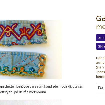
Gö
ma
AC
SM
Här ä
armba
(själ
"pens
hemm
anschetten behövde vara runt handleden, och klippte sen
Del
ettstygn på de råa kortsidorna.