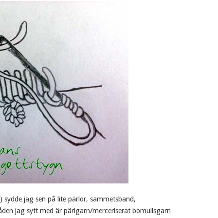
) sydde jag sen på lite pärlor, sammetsband,
råden jag sytt med är pärlgarn/merceriserat bomullsgarn