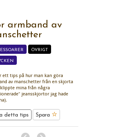
r armband av
nschetter
CESSOARER
ÖVRIGT
YCKEN
r ett tips på hur man kan göra
nd av manschetter från en skjorta
v klippte mina från några
ionerade" jeansskjortor jag hade
a).
a detta tips
Spara