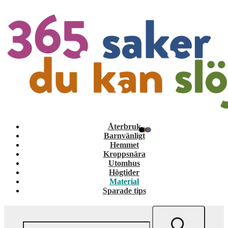
Återbruk
Barnvänligt
Hemmet
Kroppsnära
Utomhus
Högtider
Material
Sparade tips