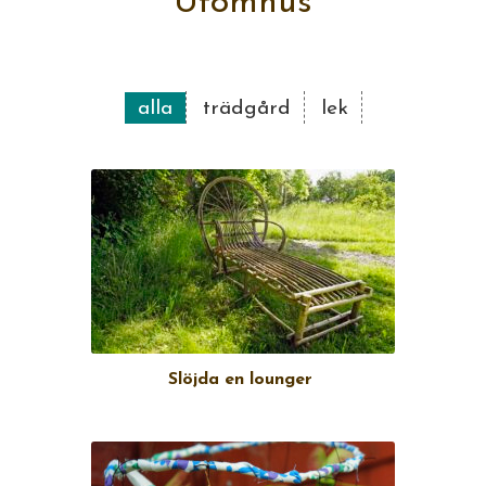
Utomhus
alla
trädgård
lek
Slöjda en lounger