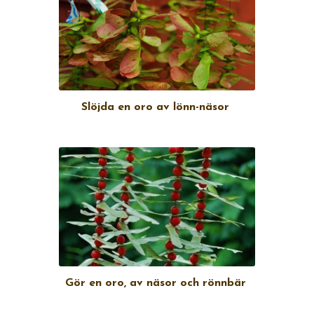
Slöjda en oro av lönn-näsor
Gör en oro, av näsor och rönnbär