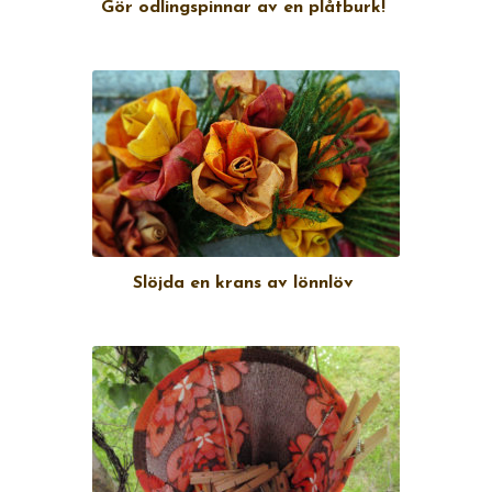
Gör odlingspinnar av en plåtburk!
Slöjda en krans av lönnlöv