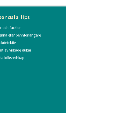
senaste tips
r och facklor
penna eller pennförlängare
äckdetektiv
ynt av virkade dukar
fria köksredskap