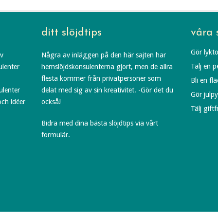
ditt slöjdtips
våra 
Gör lykto
av
Några av inläggen på den här sajten har
Tälj en 
ulenter
hemslöjdskonsulenterna gjort, men de allra
flesta kommer från privatpersoner som
Bli en fl
ulenter
delat med sig av sin kreativitet. -Gör det du
Gör julp
och idéer
också!
Tälj gift
Bidra med dina bästa slöjdtips via vårt
formulär.