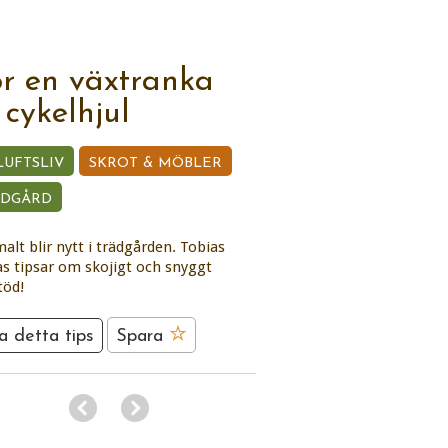
r en växtranka
 cykelhjul
LUFTSLIV
SKROT & MÖBLER
ÄDGÅRD
lt blir nytt i trädgården. Tobias
s tipsar om skojigt och snyggt
töd!
a detta tips
Spara