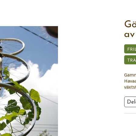
Gö
av
FRI
TR
Gamma
Havaa
växts
Del