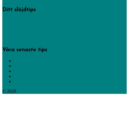
Ditt slöjdtips
Några av inläggen på den här sajten har hemslöjdskonsulenterna gjort, men
de allra flesta kommer från privatpersoner som delat med sig av sin
kreativitet. -Gör det du också!
Bidra med dina bästa slöjdtips via vårt formulär.
Våra senaste tips
Gör lyktor och facklor
Tälj en penna eller pennförlängare
Bli en fläckdetektiv
Gör julpynt av virkade dukar
Tälj giftfria köksredskap
© 2026
365 saker du kan slöjda