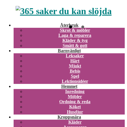
Återbruk
Skrot & möbler
Laga & reparera
Kläder & tyg
Smått & gott
Barnvänligt
Leksaker
Hårt
Mjukt
Bebis
Spel
Lektionsidéer
Hemmet
Inredning
Möbler
Ordning & reda
Köket
Husdjur
Kroppsnära
Kläder