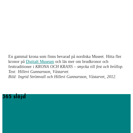
En gammal krona som finns bevarad på nordiska Museet. Hitta fler
kronor på
Digitalt Museum
och läs mer om brudkronor och
festtraditioner i
KRONA OCH KRANS – smycka till fest och bröllop.
Text: Hillevi Gunnarsson, Västarvet.
Bild: Ingrid Strömvall och Hillevi Gunnarsson, Västarvet, 2012.
365 slöjd
365 saker du kan slöjda startades av föreningen Sveriges
hemslöjdskonsulenter men drivs numera av Västra Götalandsregionens
hemslöjdskonsulenter och här hittar du mängder av tips och idéer på
skapande från högt till lågt.
Läs mer om oss.