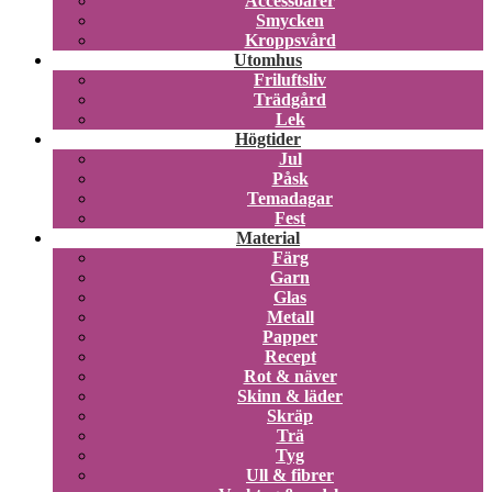
Accessoarer
Smycken
Kroppsvård
Utomhus
Friluftsliv
Trädgård
Lek
Högtider
Jul
Påsk
Temadagar
Fest
Material
Färg
Garn
Glas
Metall
Papper
Recept
Rot & näver
Skinn & läder
Skräp
Trä
Tyg
Ull & fibrer