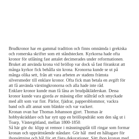
Brudkronor har en gammal tradition och finns omnämda i grekiska
och romerska skrifter som ett ståndstecken. Kyrkorna hade ofta
kronor för utlåning fast antalet decimerades under reformationen.
Bruket att använda krona vid bröllop var dock så fast förankrat att
många kyrkor fick behålla sin krona. Kronorna kunde se ut på
många olika sett, från att vara arbeten av stadens främsta
silversmeder till enklare kronor. Ofta fick man betala en avgift för
att få använda värstingkronorna och alla hade inte råd.
Enklare kronor kunde man få låna av brudpåkläderskan. Dessa
kronor kunde vara gjorda av mässing eller ståltråd och smyckade
med allt som var fint. Pärlor, fjädrar, pappersblommor, vackra
band och allt annat som blänkte och var vackert.
Kronan ovan har Thomas Johansson gjort. Thomas är
hobbyskräddare och har sytt upp en bröllopsdräkt som den såg ut i
Toarp, Västergötland, mellan 1800-1850.
Så här gör du: klipp ut remsor i mässningsplåt till ringar som formar
kronan och upprättstående ståndare. Gör hål med en håltagare för
ihopsättning och hål för att fästa dekorationer. Sätt ihop kronan med