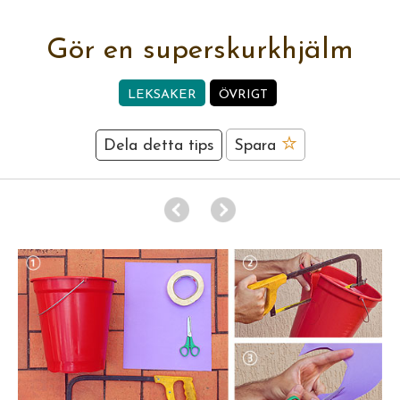
Gör en superskurkhjälm
LEKSAKER
ÖVRIGT
Dela detta tips
Spara