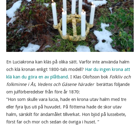
En Luciakrona kan kläs på olika sätt. Varför inte använda halm
och klä kronan enligt 1800-tals modell?
Har du ingen krona att
klä kan du göra en av plåtband
. I Klas Olofsson bok
Folkliv och
folkminne i Ås, Vedens och Gäsene härader
berättas följande
om julförberedelser från före år 1870:
”Hon som skulle vara lucia, hade en krona utav halm med tre
eller fyra ljus uti på huvudet. På fötterna hade de skor utav
halm, särskilt för ändamålet tillverkat. Hon bjöd på lussebete,
först far och mor och sedan de övriga i huset. ”