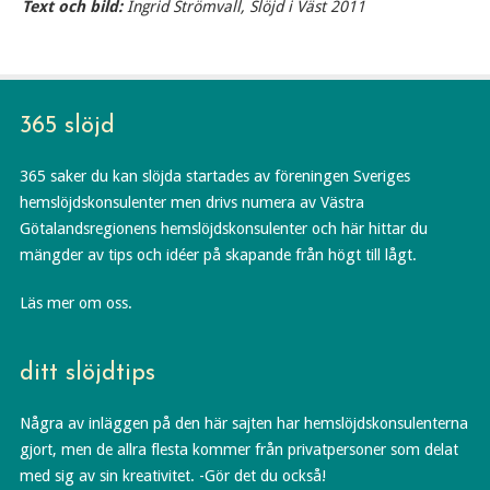
Text och bild:
Ingrid Strömvall, Slöjd i Väst 2011
365 slöjd
365 saker du kan slöjda startades av föreningen Sveriges
hemslöjdskonsulenter men drivs numera av Västra
Götalandsregionens hemslöjdskonsulenter och här hittar du
mängder av tips och idéer på skapande från högt till lågt.
Läs mer om oss.
ditt slöjdtips
Några av inläggen på den här sajten har hemslöjdskonsulenterna
gjort, men de allra flesta kommer från privatpersoner som delat
med sig av sin kreativitet. -Gör det du också!