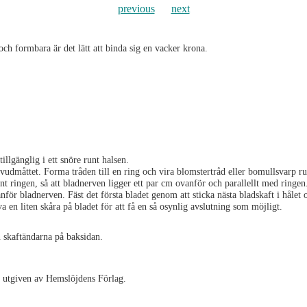
previous
next
h formbara är det lätt att binda sig en vacker krona.
tillgänglig i ett snöre runt halsen.
vudmåttet. Forma tråden till en ring och vira blomstertråd eller bomullsvarp ru
unt ringen, så att bladnerven ligger ett par cm ovanför och parallellt med ringen
vanför bladnerven. Fäst det första bladet genom att sticka nästa bladskaft i hålet
va en liten skåra på bladet för att få en så osynlig avslutning som möjligt.
in skaftändarna på baksidan.
, utgiven av Hemslöjdens Förlag.