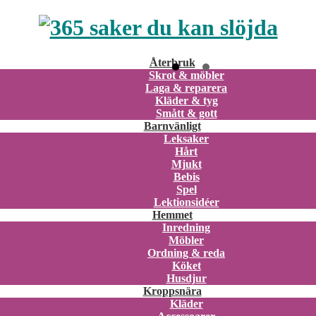
Återbruk
Skrot & möbler
Laga & reparera
Kläder & tyg
Smått & gott
Barnvänligt
Leksaker
Hårt
Mjukt
Bebis
Spel
Lektionsidéer
Hemmet
Inredning
Möbler
Ordning & reda
Köket
Husdjur
Kroppsnära
Kläder