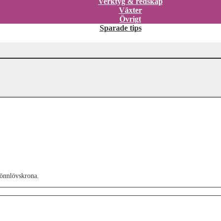
Verktyg & redskap
Växter
Övrigt
Sparade tips
lönnlövskrona.