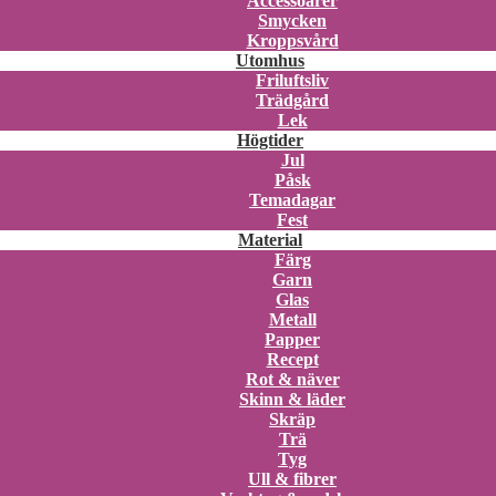
Accessoarer
Smycken
Kroppsvård
Utomhus
Friluftsliv
Trädgård
Lek
Högtider
Jul
Påsk
Temadagar
Fest
Material
Färg
Garn
Glas
Metall
Papper
Recept
Rot & näver
Skinn & läder
Skräp
Trä
Tyg
Ull & fibrer