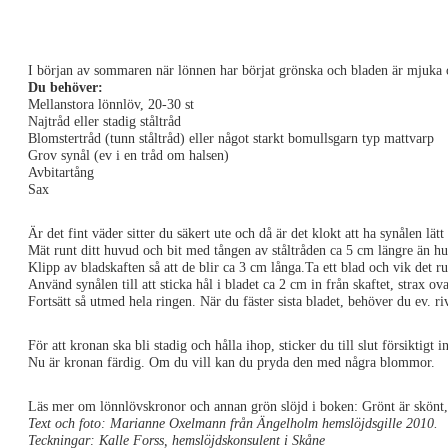
I början av sommaren när lönnen har börjat grönska och bladen är mjuka oc
Du behöver:
Mellanstora lönnlöv, 20-30 st
Najtråd eller stadig ståltråd
Blomstertråd (tunn ståltråd) eller något starkt bomullsgarn typ mattvarp
Grov synål (ev i en tråd om halsen)
Avbitartång
Sax
Är det fint väder sitter du säkert ute och då är det klokt att ha synålen lätt 
Mät runt ditt huvud och bit med tången av ståltråden ca 5 cm längre än hu
Klipp av bladskaften så att de blir ca 3 cm långa.Ta ett blad och vik det r
Använd synålen till att sticka hål i bladet ca 2 cm in från skaftet, strax o
Fortsätt så utmed hela ringen. När du fäster sista bladet, behöver du ev. ri
För att kronan ska bli stadig och hålla ihop, sticker du till slut försiktigt 
Nu är kronan färdig. Om du vill kan du pryda den med några blommor.
Läs mer om lönnlövskronor och annan grön slöjd i boken: Grönt är skönt
Text och foto: Marianne Oxelmann från Ängelholm hemslöjdsgille 2010.
Teckningar: Kalle Forss, hemslöjdskonsulent i Skåne