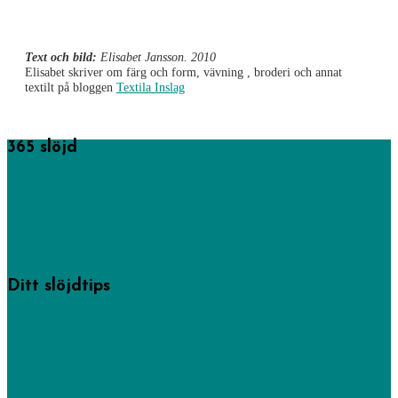
Text och bild:
Elisabet Jansson. 2010
Elisabet skriver om färg och form, vävning , broderi och annat
textilt på bloggen
Textila Inslag
365 slöjd
365 saker du kan slöjda startades av föreningen Sveriges
hemslöjdskonsulenter men drivs numera av Västra Götalandsregionens
hemslöjdskonsulenter och här hittar du mängder av tips och idéer på
skapande från högt till lågt.
Läs mer om oss.
Ditt slöjdtips
Några av inläggen på den här sajten har hemslöjdskonsulenterna gjort, men
de allra flesta kommer från privatpersoner som delat med sig av sin
kreativitet. -Gör det du också!
Bidra med dina bästa slöjdtips via vårt formulär.