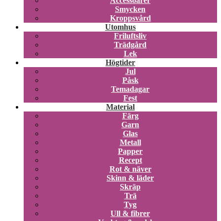
Accessoarer
Smycken
Kroppsvård
Utomhus
Friluftsliv
Trädgård
Lek
Högtider
Jul
Påsk
Temadagar
Fest
Material
Färg
Garn
Glas
Metall
Papper
Recept
Rot & näver
Skinn & läder
Skräp
Trä
Tyg
Ull & fibrer