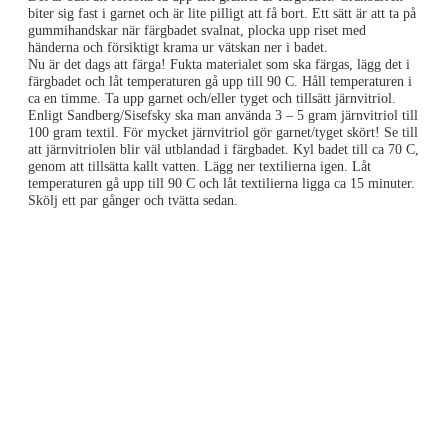
biter sig fast i garnet och är lite pilligt att få bort. Ett sätt är att ta på
gummihandskar när färgbadet svalnat, plocka upp riset med
händerna och försiktigt krama ur vätskan ner i badet.
Nu är det dags att färga! Fukta materialet som ska färgas, lägg det i
färgbadet och låt temperaturen gå upp till 90 C. Håll temperaturen i
ca en timme. Ta upp garnet och/eller tyget och tillsätt järnvitriol.
Enligt Sandberg/Sisefsky ska man använda 3 – 5 gram järnvitriol till
100 gram textil. För mycket järnvitriol gör garnet/tyget skört! Se till
att järnvitriolen blir väl utblandad i färgbadet. Kyl badet till ca 70 C,
genom att tillsätta kallt vatten. Lägg ner textilierna igen. Låt
temperaturen gå upp till 90 C och låt textilierna ligga ca 15 minuter.
Skölj ett par gånger och tvätta sedan.