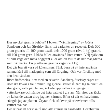
Hur mycket granris behövs? I boken ”Växtfärgning” av Gösta
Sandberg och Jan Sisefsky finns två varianter av receptet. Dels 500
gram granris till 100 gram textil, dels 1000 gram (dvs 1 kg) granris
till 100 gram garn. I båda fallen används 5 liter vatten. Välj själv om
du vill väga och mäta noggrant eller om du vill ta de här mängderna
som riktmärke. En plastkasse granris väger ca 1 kg.
Det går bra att vara på köksspisen. Tänk bara på att inte använda
samma kärl till matlagning som till färgning. Och var försiktig med
den heta vätskan.
Riset finfördelas, t ex med en sekatör. Sandberg/Sisefsky säger att
riset ska kokas i tre timmar. Jag gjorde istället så här: Jag la riset i en
stor gryta, satte på plattan, kokade upp vatten i omgångar i
vattenkokare och hällde det heta vattnet i grytan. När riset var täckt
av kokande vatten drog jag ner värmen. Efter så där en halvtimme
stängde jag av plattan. Grytan fick stå kvar på eftervärmen tills
vattnet svalnat.
Det är bäst att försöka få upp allt granris ur färgbadet. Granbarren