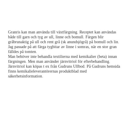
Granris kan man använda till växtfärgning. Receptet kan användas
både till garn och tyg av ull, linne och bomull. Färgen blir
gråbrunaktig på ull och rent grå (sk anundsjögrå) på bomull och lin.
Jag passade på att färga tygbitar av linne i somras, när en stor gran
fälldes på tomten.
Man behöver inte behandla textilierna med kemikalier (beta) innan
färgningen. Men man använder järnvitriol för efterbehandling.
Järnvitriol kan köpas t ex från Gudruns Ullbod. På Gudruns hemsida
finns kemikalieleverantörernas produktblad med
säkerhetsinformation.