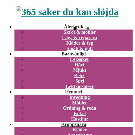
Återbruk
Skrot & möbler
Laga & reparera
Kläder & tyg
Smått & gott
Barnvänligt
Leksaker
Hårt
Mjukt
Bebis
Spel
Lektionsidéer
Hemmet
Inredning
Möbler
Ordning & reda
Köket
Husdjur
Kroppsnära
Kläder