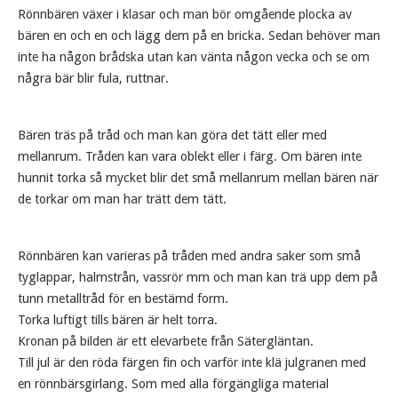
Rönnbären växer i klasar och man bör omgående plocka av
bären en och en och lägg dem på en bricka. Sedan behöver man
inte ha någon brådska utan kan vänta någon vecka och se om
några bär blir fula, ruttnar.
Bären träs på tråd och man kan göra det tätt eller med
mellanrum. Tråden kan vara oblekt eller i färg. Om bären inte
hunnit torka så mycket blir det små mellanrum mellan bären när
de torkar om man har trätt dem tätt.
Rönnbären kan varieras på tråden med andra saker som små
tyglappar, halmstrån, vassrör mm och man kan trä upp dem på
tunn metalltråd för en bestämd form.
Torka luftigt tills bären är helt torra.
Kronan på bilden är ett elevarbete från Sätergläntan.
Till jul är den röda färgen fin och varför inte klä julgranen med
en rönnbärsgirlang. Som med alla förgängliga material