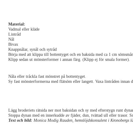
Material:
Vadmal eller kläde
Lintråd
Nål
Bivax
Knappnålar, synål och sytråd
Börja med att klippa till bottentyget och en baksida med ca 1 cm sömsmå
Klipp sedan ut mönsterformer i annan färg. (Klipp ej för smala former).
Nåla eller tråckla fast mönstret på bottentyget.
Sy fast mönsterformerna med flätsöm eller langett. Vaxa lintråden innan du 
Lägg broderiets rätsida ner mot baksidan och sy med efterstygn runt dynan
Stoppa dynan med en innerkudde av fjäder, dun, tvättad ull eller trasor.
Text och bild:
Monica Modig Rauden, hemslöjdskonsulent i Kronobergs l