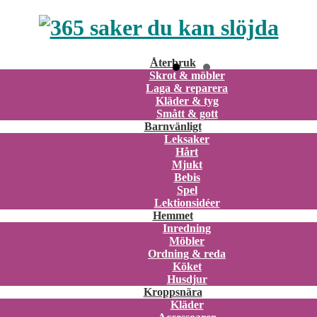
Återbruk
Skrot & möbler
Laga & reparera
Kläder & tyg
Smått & gott
Barnvänligt
Leksaker
Hårt
Mjukt
Bebis
Spel
Lektionsidéer
Hemmet
Inredning
Möbler
Ordning & reda
Köket
Husdjur
Kroppsnära
Kläder