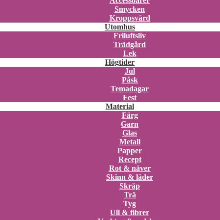
Accessoarer
Smycken
Kroppsvård
Utomhus
Friluftsliv
Trädgård
Lek
Högtider
Jul
Påsk
Temadagar
Fest
Material
Färg
Garn
Glas
Metall
Papper
Recept
Rot & näver
Skinn & läder
Skräp
Trä
Tyg
Ull & fibrer