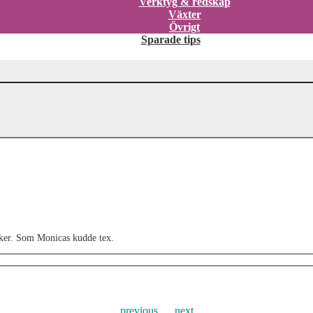
Verktyg & redskap
Växter
Övrigt
Sparade tips
saker. Som Monicas kudde tex.
previous
next