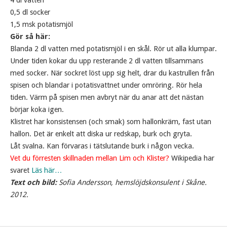
4 dl vatten
0,5 dl socker
1,5 msk potatismjöl
Gör så här:
Blanda 2 dl vatten med potatismjöl i en skål. Rör ut alla klumpar.
Under tiden kokar du upp resterande 2 dl vatten tillsammans
med socker. När sockret löst upp sig helt, drar du kastrullen från
spisen och blandar i potatisvattnet under omröring. Rör hela
tiden. Värm på spisen men avbryt när du anar att det nästan
börjar koka igen.
Klistret har konsistensen (och smak) som hallonkräm, fast utan
hallon. Det är enkelt att diska ur redskap, burk och gryta.
Låt svalna. Kan förvaras i tätslutande burk i någon vecka.
Vet du förresten skillnaden mellan Lim och Klister?
Wikipedia har
svaret
Läs här…
Text och bild:
Sofia Andersson, hemslöjdskonsulent i Skåne.
2012.