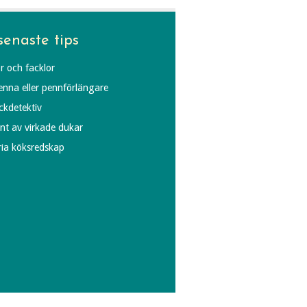
senaste tips
r och facklor
penna eller pennförlängare
äckdetektiv
ynt av virkade dukar
fria köksredskap