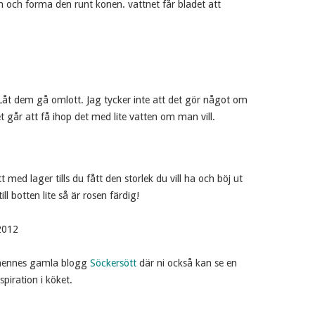
en och forma den runt konen. vattnet får bladet att
Låt dem gå omlott. Jag tycker inte att det gör något om
t går att få ihop det med lite vatten om man vill.
t med lager tills du fått den storlek du vill ha och böj ut
ll botten lite så är rosen färdig!
2012
 hennes gamla blogg
Söckersött
där ni också kan se en
spiration i köket.