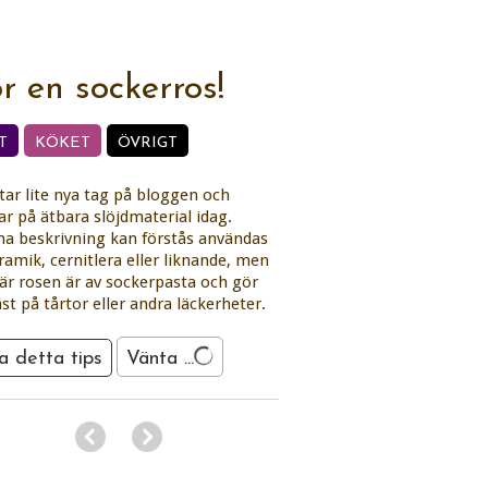
r en sockerros!
T
KÖKET
ÖVRIGT
star lite nya tag på bloggen och
r på ätbara slöjdmaterial idag.
 beskrivning kan förstås användas
ramik, cernitlera eller liknande, men
är rosen är av sockerpasta och gör
äst på tårtor eller andra läckerheter.
a detta tips
Vänta ...