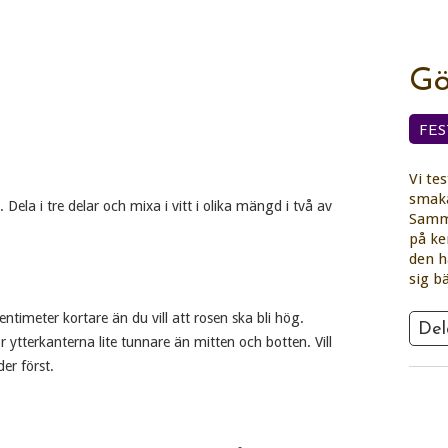
Gö
FES
Vi te
smaka
Dela i tre delar och mixa i vitt i olika mängd i två av
Samma
på ke
den h
sig b
ntimeter kortare än du vill att rosen ska bli hög.
Del
r ytterkanterna lite tunnare än mitten och botten. Vill
er först.