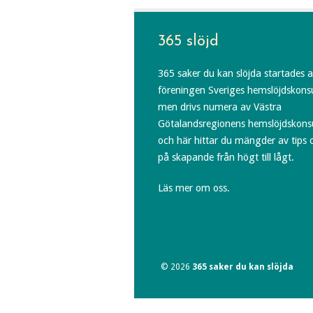
365 slöjd
365 saker du kan slöjda startades 
föreningen Sveriges hemslöjdskons
men drivs numera av Västra
Götalandsregionens hemslöjdskons
och här hittar du mängder av tips 
på skapande från högt till lågt.
Läs mer om oss.
© 2026
365 saker du kan slöjda