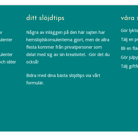
ditt slöjdtips
våra 
Gör lykto
av
Några av inläggen på den här sajten har
Tälj en 
ulenter
hemslöjdskonsulenterna gjort, men de allra
flesta kommer från privatpersoner som
Bli en fl
ulenter
delat med sig av sin kreativitet. -Gör det du
Gör julp
och idéer
också!
Tälj gift
Bidra med dina bästa slöjdtips via vårt
formulär.