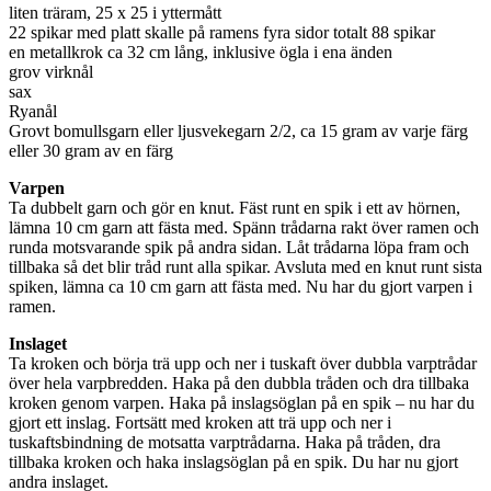
liten träram, 25 x 25 i yttermått
22 spikar med platt skalle på ramens fyra sidor totalt 88 spikar
en metallkrok ca 32 cm lång, inklusive ögla i ena änden
grov virknål
sax
Ryanål
Grovt bomullsgarn eller ljusvekegarn 2/2, ca 15 gram av varje färg
eller 30 gram av en färg
Varpen
Ta dubbelt garn och gör en knut. Fäst runt en spik i ett av hörnen,
lämna 10 cm garn att fästa med. Spänn trådarna rakt över ramen och
runda motsvarande spik på andra sidan. Låt trådarna löpa fram och
tillbaka så det blir tråd runt alla spikar. Avsluta med en knut runt sista
spiken, lämna ca 10 cm garn att fästa med. Nu har du gjort varpen i
ramen.
Inslaget
Ta kroken och börja trä upp och ner i tuskaft över dubbla varptrådar
över hela varpbredden. Haka på den dubbla tråden och dra tillbaka
kroken genom varpen. Haka på inslagsöglan på en spik – nu har du
gjort ett inslag. Fortsätt med kroken att trä upp och ner i
tuskaftsbindning de motsatta varptrådarna. Haka på tråden, dra
tillbaka kroken och haka inslagsöglan på en spik. Du har nu gjort
andra inslaget.