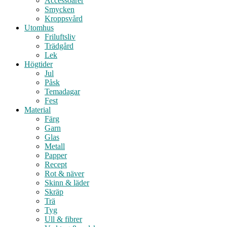
Accessoarer
Smycken
Kroppsvård
Utomhus
Friluftsliv
Trädgård
Lek
Högtider
Jul
Påsk
Temadagar
Fest
Material
Färg
Garn
Glas
Metall
Papper
Recept
Rot & näver
Skinn & läder
Skräp
Trä
Tyg
Ull & fibrer