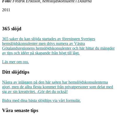
Foto:
Fredrik Eriksson, hemslöjdskonsulent i Dalarna
2011
365 slöjd
365 saker du kan slöjda startades av föreningen Sveriges
hemslöjdskonsulenter men drivs numera av Västra
Götalandsregionens hemslöjdskonsulenter och här hittar du mängder
av tips och idéer på skapande från högt till lågt.
Läs mer om oss.
Ditt slöjdtips
Några av inläggen på den här sajten har hemslöjdskonsulenterna
gjort, men de allra flesta kommer från privatpersoner som delat med
sig av sin kreativitet. -Gör det du också!
Bidra med dina bästa slöjdtips via vårt formulär.
Våra senaste tips