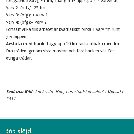
föregående varv), *1 fm, 1 lång fm* upprepa *-* varvet ut.
Varv 2: (mfg): 25 fm
Varv 3: (bfg): = Varv 1
Varv 4: (bfg):= Varv 2
Fortsätt virka tills arbetet är kvadratiskt. Virka 1 varv fm runt
grytlappen.
Avsluta med hank:
Lägg upp 20 lm, virka tillbaka med fm.
Dra tråden igenom sista maskan och fäst hanken väl. Fäst
övriga trådar.
Text och Bild:
Annkristin Hult, hemslöjdskonsulent i Uppsala
2011
365 slöjd