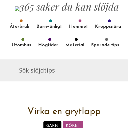
Återbruk
Barnvänligt
Hemmet
Kroppsnära
Utomhus
Högtider
Material
Sparade tips
Virka en grytlapp
GARN
KÖKET