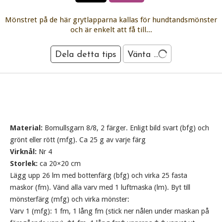
Mönstret på de här grytlapparna kallas för hundtandsmönster
och är enkelt att få till...
Dela detta tips
Vänta ...
Material:
Bomullsgarn 8/8, 2 färger. Enligt bild svart (bfg) och
grönt eller rött (mfg). Ca 25 g av varje färg
Virknål:
Nr 4
Storlek:
ca 20×20 cm
Lägg upp 26 lm med bottenfärg (bfg) och virka 25 fasta
maskor (fm). Vänd alla varv med 1 luftmaska (lm). Byt till
mönsterfärg (mfg) och virka mönster:
Varv 1 (mfg): 1 fm, 1 lång fm (stick ner nålen under maskan på