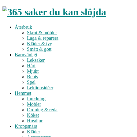
Återbruk
Skrot & möbler
Laga & reparera
Kläder & tyg
Smått & gott
Barnvänligt
Leksaker
Hårt
Mjukt
Bebis
Spel
Lektionsidéer
Hemmet
Inredning
Möbler
Ordning & reda
Köket
Husdjur
Kroppsnära
Kläder