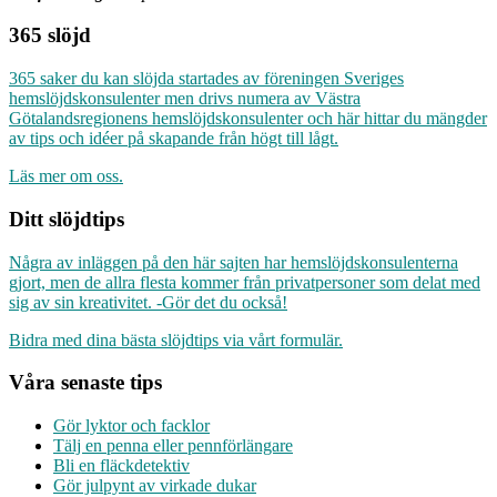
365 slöjd
365 saker du kan slöjda startades av föreningen Sveriges
hemslöjdskonsulenter men drivs numera av Västra
Götalandsregionens hemslöjdskonsulenter och här hittar du mängder
av tips och idéer på skapande från högt till lågt.
Läs mer om oss.
Ditt slöjdtips
Några av inläggen på den här sajten har hemslöjdskonsulenterna
gjort, men de allra flesta kommer från privatpersoner som delat med
sig av sin kreativitet. -Gör det du också!
Bidra med dina bästa slöjdtips via vårt formulär.
Våra senaste tips
Gör lyktor och facklor
Tälj en penna eller pennförlängare
Bli en fläckdetektiv
Gör julpynt av virkade dukar