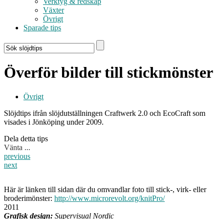
Verktyg & redskap
Växter
Övrigt
Sparade tips
Överför bilder till stickmönster
Övrigt
Slöjdtips ifrån slöjdutställningen Craftwerk 2.0 och EcoCraft som
visades i Jönköping under 2009.
Dela detta tips
Vänta ...
previous
next
Här är länken till sidan där du omvandlar foto till stick-, virk- eller
broderimönster:
http://www.microrevolt.org/knitPro/
2011
Grafisk design:
Supervisual Nordic