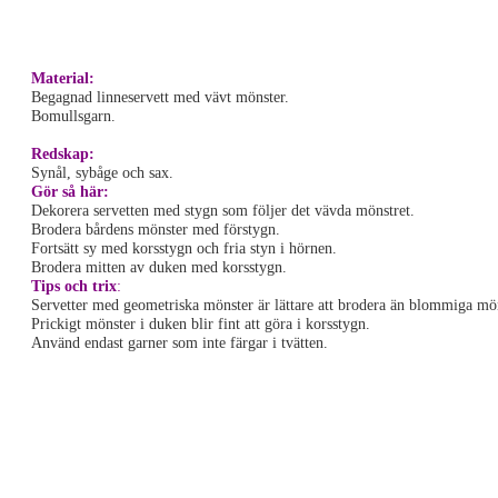
Material:
Begagnad linneservett med vävt mönster.
Bomullsgarn.
Redskap:
Synål, sybåge och sax.
Gör så här:
Dekorera servetten med stygn som följer det vävda mönstret.
Brodera bårdens mönster med förstygn.
Fortsätt sy med korsstygn och fria styn i hörnen.
Brodera mitten av duken med korsstygn.
Tips och trix
:
Servetter med geometriska mönster är lättare att brodera än blommiga mön
Prickigt mönster i duken blir fint att göra i korsstygn.
Använd endast garner som inte färgar i tvätten.