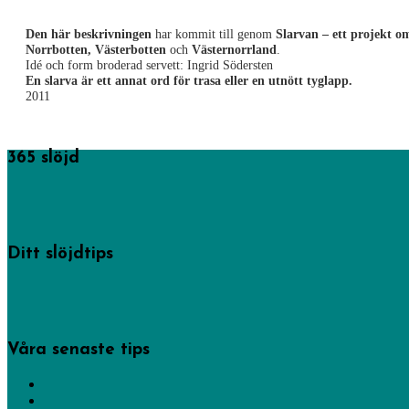
Den här beskrivningen
har kommit till genom
Slarvan – ett projekt om
Norrbotten,
Västerbotten
och
Västernorrland
.
Idé och form broderad servett: Ingrid Södersten
En slarva är ett annat ord för trasa eller en utnött tyglapp.
2011
365 slöjd
365 saker du kan slöjda startades av föreningen Sveriges hemslöjdskonsulente
Läs mer om oss.
Ditt slöjdtips
Några av inläggen på den här sajten har hemslöjdskonsulenterna gjort, men de 
Bidra med dina bästa slöjdtips via vårt formulär.
Våra senaste tips
Gör lyktor och facklor
Tälj en penna eller pennförlängare