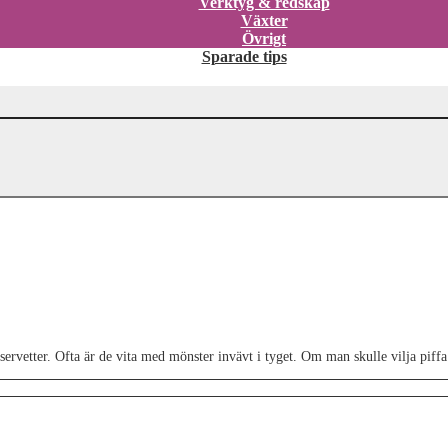
Verktyg & redskap
Växter
Övrigt
Sparade tips
etter. Ofta är de vita med mönster invävt i tyget. Om man skulle vilja piffa til