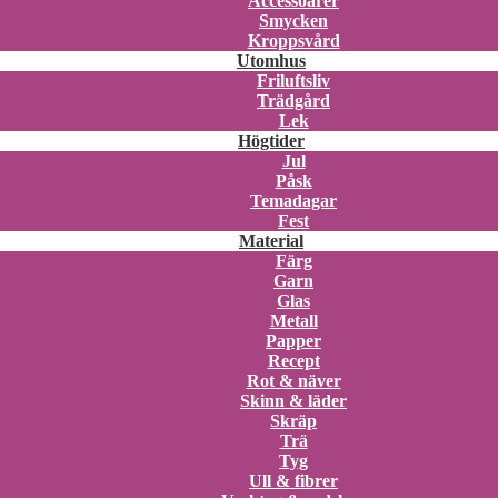
Accessoarer
Smycken
Kroppsvård
Utomhus
Friluftsliv
Trädgård
Lek
Högtider
Jul
Påsk
Temadagar
Fest
Material
Färg
Garn
Glas
Metall
Papper
Recept
Rot & näver
Skinn & läder
Skräp
Trä
Tyg
Ull & fibrer