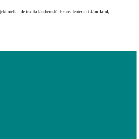
ekt mellan de textila länshemslöjdskonsulenterna i
Jämtland
,
ittar du mängder av tips och idéer på skapande från högt till lågt.
-Gör det du också!