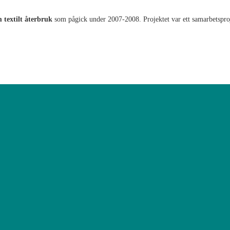
 textilt återbruk
som pågick under 2007-2008. Projektet var ett samarbetsproj
r men drivs numera av Västra Götalandsregionens hemslöjdskonsulenter och här h
allra flesta kommer från privatpersoner som delat med sig av sin kreativitet. 