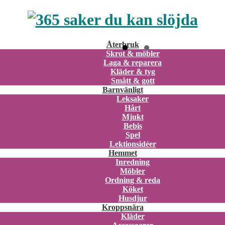
Återbruk
Skrot & möbler
Laga & reparera
Kläder & tyg
Smått & gott
Barnvänligt
Leksaker
Hårt
Mjukt
Bebis
Spel
Lektionsidéer
Hemmet
Inredning
Möbler
Ordning & reda
Köket
Husdjur
Kroppsnära
Kläder