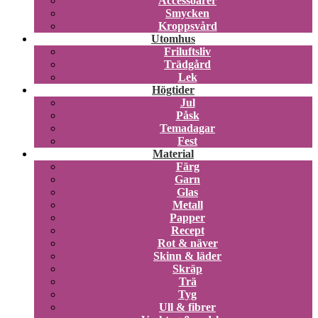
Accessoarer
Smycken
Kroppsvård
Utomhus
Friluftsliv
Trädgård
Lek
Högtider
Jul
Påsk
Temadagar
Fest
Material
Färg
Garn
Glas
Metall
Papper
Recept
Rot & näver
Skinn & läder
Skräp
Trä
Tyg
Ull & fibrer