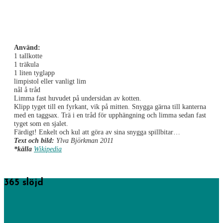
Använd:
1 tallkotte
1 träkula
1 liten tyglapp
limpistol eller vanligt lim
nål å tråd
Limma fast huvudet på undersidan av kotten.
Klipp tyget till en fyrkant, vik på mitten. Snygga gärna till kanterna
med en taggsax. Trä i en tråd för upphängning och limma sedan fast
tyget som en sjalet.
Färdigt! Enkelt och kul att göra av sina snygga spillbitar…
Text och bild:
Ylva Björkman 2011
*källa
Wikipedia
365 slöjd
365 saker du kan slöjda startades av föreningen Sveriges
hemslöjdskonsulenter men drivs numera av Västra Götalandsregionens
hemslöjdskonsulenter och här hittar du mängder av tips och idéer på