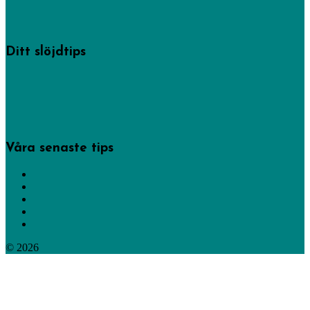
skapande från högt till lågt.
Läs mer om oss.
Ditt slöjdtips
Några av inläggen på den här sajten har hemslöjdskonsulenterna gjort, men
de allra flesta kommer från privatpersoner som delat med sig av sin
kreativitet. -Gör det du också!
Bidra med dina bästa slöjdtips via vårt formulär.
Våra senaste tips
Gör lyktor och facklor
Tälj en penna eller pennförlängare
Bli en fläckdetektiv
Gör julpynt av virkade dukar
Tälj giftfria köksredskap
© 2026
365 saker du kan slöjda