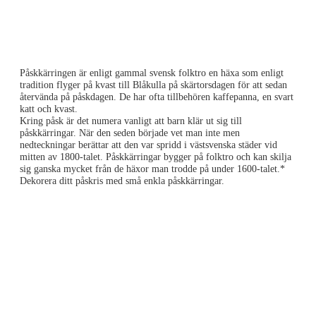
Påskkärringen är enligt gammal svensk folktro en häxa som enligt
tradition flyger på kvast till Blåkulla på skärtorsdagen för att sedan
återvända på påskdagen. De har ofta tillbehören kaffepanna, en svart
katt och kvast.
Kring påsk är det numera vanligt att barn klär ut sig till
påskkärringar. När den seden började vet man inte men
nedteckningar berättar att den var spridd i västsvenska städer vid
mitten av 1800-talet. Påskkärringar bygger på folktro och kan skilja
sig ganska mycket från de häxor man trodde på under 1600-talet.*
Dekorera ditt påskris med små enkla påskkärringar.