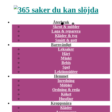
Återbruk
Skrot & möbler
Laga & reparera
Kläder & tyg
Smått & gott
Barnvänligt
Leksaker
Hårt
Mjukt
Bebis
Spel
Lektionsidéer
Hemmet
Inredning
Möbler
Ordning & reda
Köket
Husdjur
Kroppsnära
Kläder