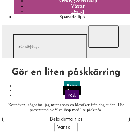
Verktyg & redskap
Växter
Övrigt
Sparade tips
Gör en liten påskkärring
Bebis
Övrigt
Påsk
Kotthäxan, något iaf. jag minns som en klassiker från dagistiden. Här
presenterad av Ylva ihop med lite påskinfo.
Dela detta tips
Vänta ...