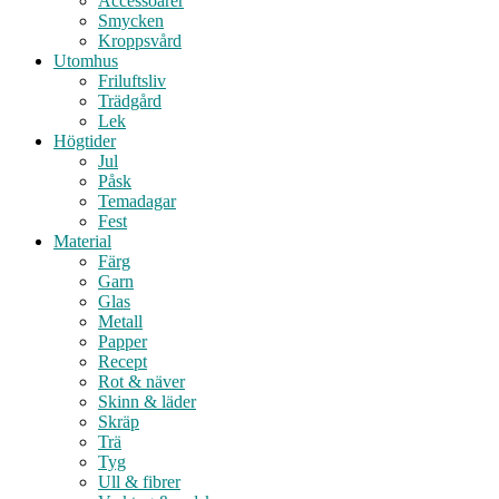
Accessoarer
Smycken
Kroppsvård
Utomhus
Friluftsliv
Trädgård
Lek
Högtider
Jul
Påsk
Temadagar
Fest
Material
Färg
Garn
Glas
Metall
Papper
Recept
Rot & näver
Skinn & läder
Skräp
Trä
Tyg
Ull & fibrer