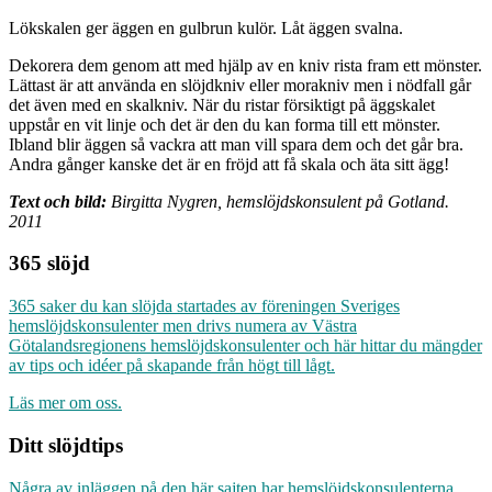
Lökskalen ger äggen en gulbrun kulör. Låt äggen svalna.
Dekorera dem genom att med hjälp av en kniv rista fram ett mönster.
Lättast är att använda en slöjdkniv eller morakniv men i nödfall går
det även med en skalkniv. När du ristar försiktigt på äggskalet
uppstår en vit linje och det är den du kan forma till ett mönster.
Ibland blir äggen så vackra att man vill spara dem och det går bra.
Andra gånger kanske det är en fröjd att få skala och äta sitt ägg!
Text och bild:
Birgitta Nygren, hemslöjdskonsulent på Gotland.
2011
365 slöjd
365 saker du kan slöjda startades av föreningen Sveriges
hemslöjdskonsulenter men drivs numera av Västra
Götalandsregionens hemslöjdskonsulenter och här hittar du mängder
av tips och idéer på skapande från högt till lågt.
Läs mer om oss.
Ditt slöjdtips
Några av inläggen på den här sajten har hemslöjdskonsulenterna