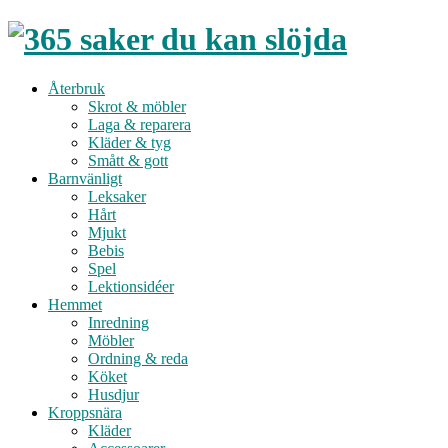
Återbruk
Skrot & möbler
Laga & reparera
Kläder & tyg
Smått & gott
Barnvänligt
Leksaker
Hårt
Mjukt
Bebis
Spel
Lektionsidéer
Hemmet
Inredning
Möbler
Ordning & reda
Köket
Husdjur
Kroppsnära
Kläder