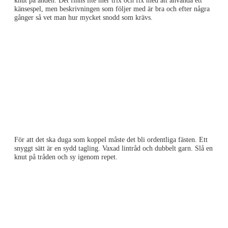
knut på änden. Det finns lite mer trix och fix med att använda ett
känsespel, men beskrivningen som följer med är bra och efter några
gånger så vet man hur mycket snodd som krävs.
För att det ska duga som koppel måste det bli ordentliga fästen. Ett
snyggt sätt är en sydd tagling. Vaxad lintråd och dubbelt garn. Slå en
knut på tråden och sy igenom repet.