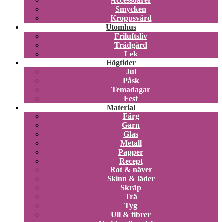
Accessoarer
Smycken
Kroppsvård
Utomhus
Friluftsliv
Trädgård
Lek
Högtider
Jul
Påsk
Temadagar
Fest
Material
Färg
Garn
Glas
Metall
Papper
Recept
Rot & näver
Skinn & läder
Skräp
Trä
Tyg
Ull & fibrer