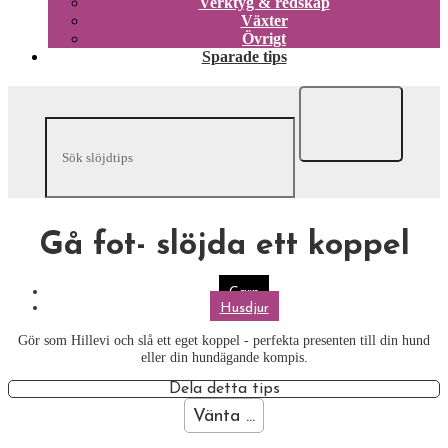
Verktyg & redskap
Växter
Övrigt
Sparade tips
Gå fot- slöjda ett koppel
Garn
Husdjur
Gör som Hillevi och slå ett eget koppel - perfekta presenten till din hund
eller din hundägande kompis.
Dela detta tips
Vänta ...