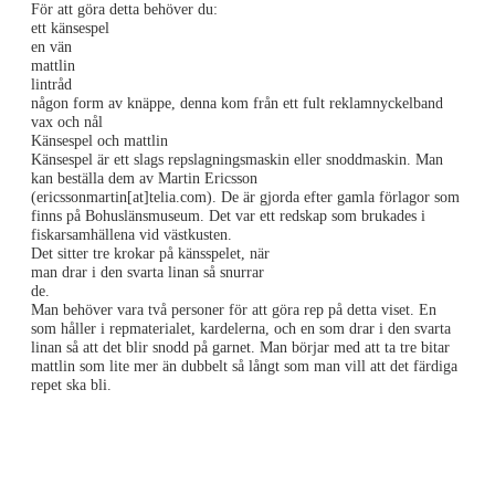
För att göra detta behöver du:
ett känsespel
en vän
mattlin
lintråd
någon form av knäppe, denna kom från ett fult reklamnyckelband
vax och nål
Känsespel och mattlin
Känsespel är ett slags repslagningsmaskin eller snoddmaskin. Man
kan beställa dem av Martin Ericsson
(ericssonmartin[at]telia.com).
De är gjorda efter gamla förlagor som
finns på Bohuslänsmuseum. Det var ett redskap som brukades i
fiskarsamhällena vid västkusten.
Det sitter tre krokar på känsspelet, när
man drar i den svarta linan så snurrar
de.
Man behöver vara två personer för att göra rep på detta viset. En
som håller i repmaterialet, kardelerna, och en som drar i den svarta
linan så att det blir snodd på garnet. Man börjar med att ta tre bitar
mattlin som lite mer än dubbelt så långt som man vill att det färdiga
repet ska bli.