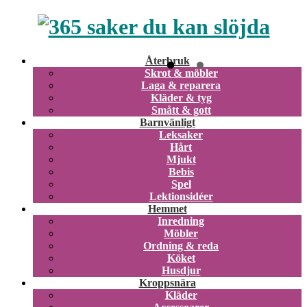
Återbruk
Skrot & möbler
Laga & reparera
Kläder & tyg
Smått & gott
Barnvänligt
Leksaker
Hårt
Mjukt
Bebis
Spel
Lektionsidéer
Hemmet
Inredning
Möbler
Ordning & reda
Köket
Husdjur
Kroppsnära
Kläder