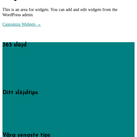
This is an area for widgets. You can add and edit widgets from the
WordPress admin.
Customize Widgets →
365 slöjd
365 saker du kan slöjda startades av föreningen Sveriges
hemslöjdskonsulenter men drivs numera av Västra Götalandsregionens
hemslöjdskonsulenter och här hittar du mängder av tips och idéer på
skapande från högt till lågt.
Läs mer om oss.
Ditt slöjdtips
Några av inläggen på den här sajten har hemslöjdskonsulenterna gjort, men
de allra flesta kommer från privatpersoner som delat med sig av sin
kreativitet. -Gör det du också!
Bidra med dina bästa slöjdtips via vårt formulär.
Våra senaste tips