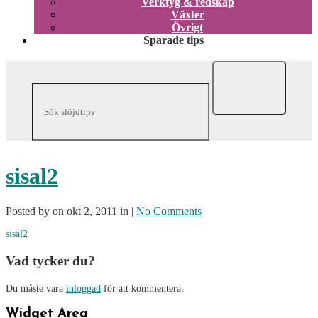
Verktyg & redskap
Växter
Övrigt
Sparade tips
sisal2
Posted by on okt 2, 2011 in |
No Comments
sisal2
Vad tycker du?
Du måste vara
inloggad
för att kommentera.
Widget Area