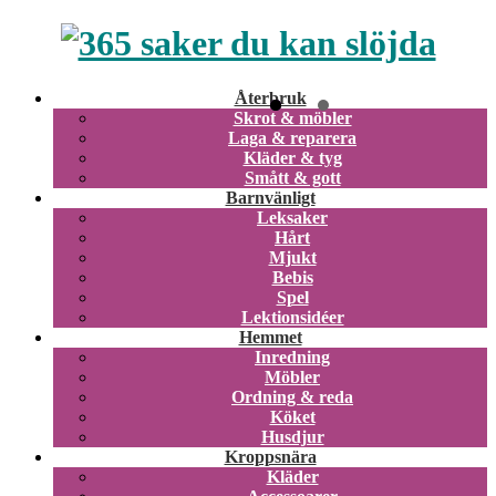
Återbruk
Skrot & möbler
Laga & reparera
Kläder & tyg
Smått & gott
Barnvänligt
Leksaker
Hårt
Mjukt
Bebis
Spel
Lektionsidéer
Hemmet
Inredning
Möbler
Ordning & reda
Köket
Husdjur
Kroppsnära
Kläder