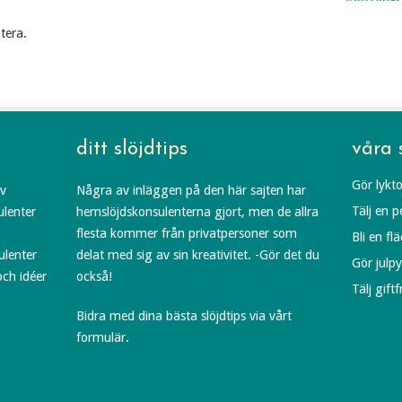
tera.
ditt slöjdtips
våra 
Gör lykto
av
Några av inläggen på den här sajten har
Tälj en 
ulenter
hemslöjdskonsulenterna gjort, men de allra
flesta kommer från privatpersoner som
Bli en fl
ulenter
delat med sig av sin kreativitet. -Gör det du
Gör julp
och idéer
också!
Tälj gift
Bidra med dina bästa slöjdtips via vårt
formulär.