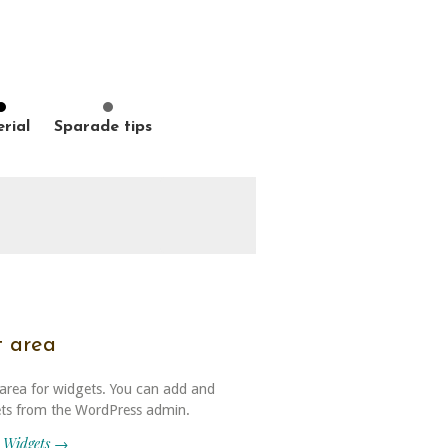
rial
Sparade tips
t area
 area for widgets. You can add and
ets from the WordPress admin.
 Widgets →