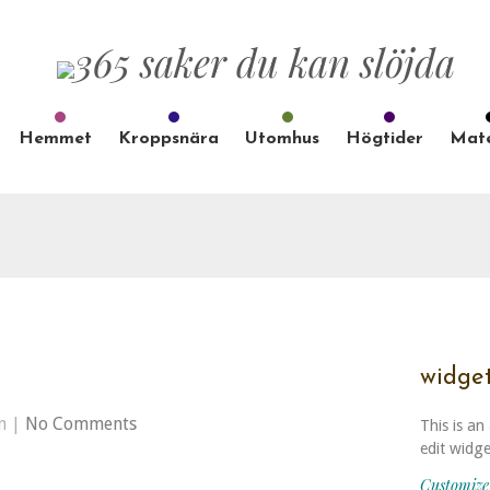
Hemmet
Kroppsnära
Utomhus
Högtider
Mate
widge
n |
No Comments
This is an
edit widg
Customize