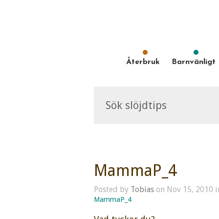
Återbruk
Barnvänligt
MammaP_4
Posted by
Tobias
on Nov 15, 2010 i
MammaP_4