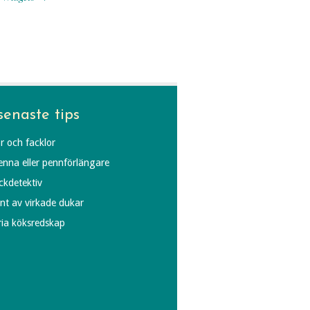
senaste tips
r och facklor
penna eller pennförlängare
äckdetektiv
ynt av virkade dukar
fria köksredskap