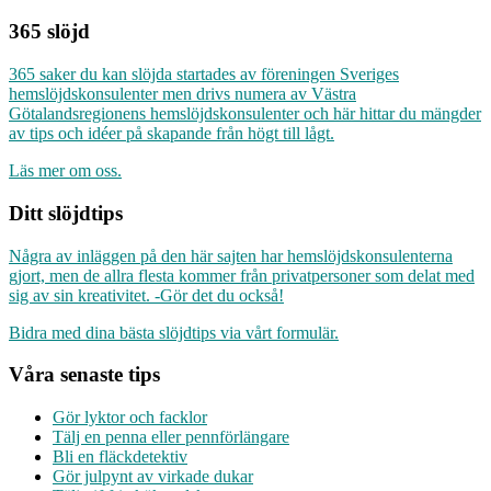
365 slöjd
365 saker du kan slöjda startades av föreningen Sveriges
hemslöjdskonsulenter men drivs numera av Västra
Götalandsregionens hemslöjdskonsulenter och här hittar du mängder
av tips och idéer på skapande från högt till lågt.
Läs mer om oss.
Ditt slöjdtips
Några av inläggen på den här sajten har hemslöjdskonsulenterna
gjort, men de allra flesta kommer från privatpersoner som delat med
sig av sin kreativitet. -Gör det du också!
Bidra med dina bästa slöjdtips via vårt formulär.
Våra senaste tips
Gör lyktor och facklor
Tälj en penna eller pennförlängare
Bli en fläckdetektiv
Gör julpynt av virkade dukar