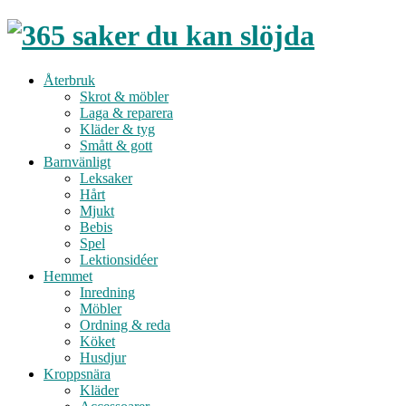
Återbruk
Skrot & möbler
Laga & reparera
Kläder & tyg
Smått & gott
Barnvänligt
Leksaker
Hårt
Mjukt
Bebis
Spel
Lektionsidéer
Hemmet
Inredning
Möbler
Ordning & reda
Köket
Husdjur
Kroppsnära
Kläder