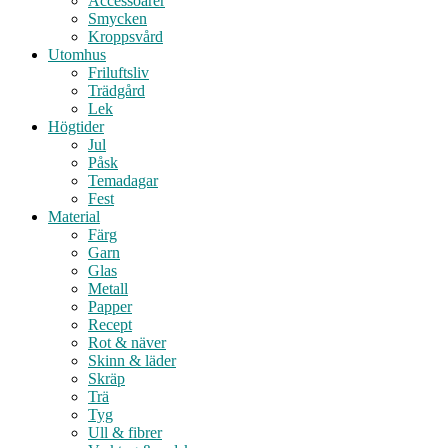
Accessoarer
Smycken
Kroppsvård
Utomhus
Friluftsliv
Trädgård
Lek
Högtider
Jul
Påsk
Temadagar
Fest
Material
Färg
Garn
Glas
Metall
Papper
Recept
Rot & näver
Skinn & läder
Skräp
Trä
Tyg
Ull & fibrer