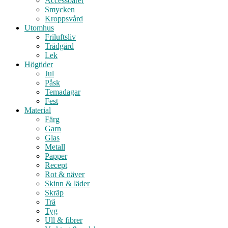
Accessoarer
Smycken
Kroppsvård
Utomhus
Friluftsliv
Trädgård
Lek
Högtider
Jul
Påsk
Temadagar
Fest
Material
Färg
Garn
Glas
Metall
Papper
Recept
Rot & näver
Skinn & läder
Skräp
Trä
Tyg
Ull & fibrer