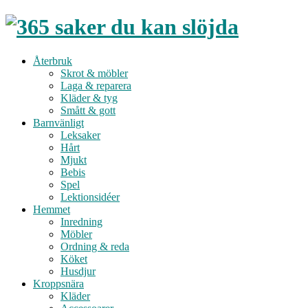
Återbruk
Skrot & möbler
Laga & reparera
Kläder & tyg
Smått & gott
Barnvänligt
Leksaker
Hårt
Mjukt
Bebis
Spel
Lektionsidéer
Hemmet
Inredning
Möbler
Ordning & reda
Köket
Husdjur
Kroppsnära
Kläder