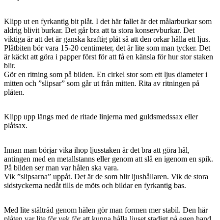
Klipp ut en fyrkantig bit plåt. I det här fallet är det målarburkar som
aldrig blivit burkar. Det går bra att ta stora konservburkar. Det
viktiga är att det är ganska kraftig plåt så att den orkar hålla ett ljus.
Plåtbiten bör vara 15-20 centimeter, det är lite som man tycker. Det
är käckt att göra i papper först för att få en känsla för hur stor staken
blir.
Gör en ritning som på bilden. En cirkel stor som ett ljus diameter i
mitten och ”slipsar” som går ut från mitten. Rita av ritningen på
plåten.
Klipp upp längs med de ritade linjerna med guldsmedssax eller
plåtsax.
Innan man börjar vika ihop ljusstaken är det bra att göra hål,
antingen med en metallstanns eller genom att slå en igenom en spik.
På bilden ser man var hålen ska vara.
Vik ”slipsarna” uppåt. Det är de som blir ljushållaren. Vik de stora
sidstyckerna nedåt tills de möts och bildar en fyrkantig bas.
Med lite ståltråd genom hålen gör man formen mer stabil. Den här
plåten var lite för vek för att kunna hålla ljuset stadigt på egen hand.