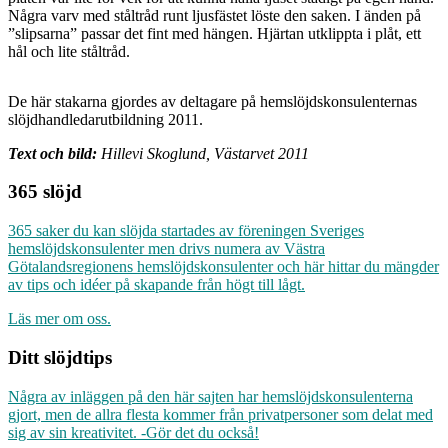
Några varv med ståltråd runt ljusfästet löste den saken. I änden på
”slipsarna” passar det fint med hängen. Hjärtan utklippta i plåt, ett
hål och lite ståltråd.
De här stakarna gjordes av deltagare på hemslöjdskonsulenternas
slöjdhandledarutbildning 2011.
Text och bild:
Hillevi Skoglund, Västarvet 2011
365 slöjd
365 saker du kan slöjda startades av föreningen Sveriges
hemslöjdskonsulenter men drivs numera av Västra
Götalandsregionens hemslöjdskonsulenter och här hittar du mängder
av tips och idéer på skapande från högt till lågt.
Läs mer om oss.
Ditt slöjdtips
Några av inläggen på den här sajten har hemslöjdskonsulenterna
gjort, men de allra flesta kommer från privatpersoner som delat med
sig av sin kreativitet. -Gör det du också!