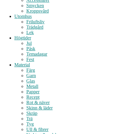
Accessoarer
Smycken
Kroppsvård
Utomhus
Friluftsliv
Trädgård
Lek
Högtider
Jul
Påsk
Temadagar
Fest
Material
Färg
Garn
Glas
Metall
Papper
Recept
Rot & näver
Skinn & läder
Skräp
Trä
Tyg
Ull & fibrer