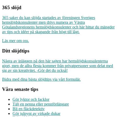
365 slöjd
365 saker du kan slöjda startades av föreningen Sveriges
hemslöjdskonsulenter men drivs numera av Västra
Götalandsregionens hemslöjdskonsulenter och här hittar du mängder
av tips och idéer på skapande från högt till lågt.
Läs mer om oss.
Ditt slöjdtips
Några av inläggen på den här sajten har hemslöjdskonsulenterna
gjort, men de allra flesta kommer från privatpersoner som delat med
sig av sin kreativitet. -Gör det du också!
Bidra med dina bästa slöjdtips via vårt formulär.
Våra senaste tips
Gör lyktor och facklor
Tälj en penna eller pennförlängare
Bli en fläckdetektiv
Gör julpynt av virkade dukar