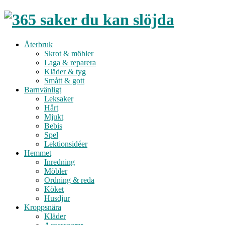
Återbruk
Skrot & möbler
Laga & reparera
Kläder & tyg
Smått & gott
Barnvänligt
Leksaker
Hårt
Mjukt
Bebis
Spel
Lektionsidéer
Hemmet
Inredning
Möbler
Ordning & reda
Köket
Husdjur
Kroppsnära
Kläder