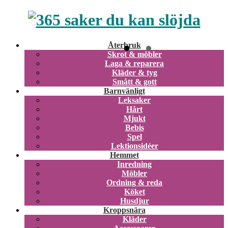
Återbruk
Skrot & möbler
Laga & reparera
Kläder & tyg
Smått & gott
Barnvänligt
Leksaker
Hårt
Mjukt
Bebis
Spel
Lektionsidéer
Hemmet
Inredning
Möbler
Ordning & reda
Köket
Husdjur
Kroppsnära
Kläder