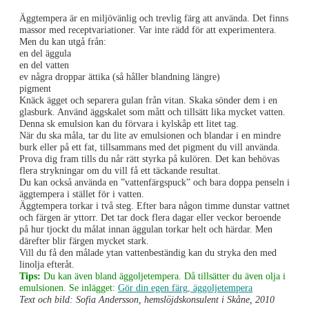
Äggtempera är en miljövänlig och trevlig färg att använda. Det finns
massor med receptvariationer. Var inte rädd för att experimentera.
Men du kan utgå från:
en del äggula
en del vatten
ev några droppar ättika (så håller blandning längre)
pigment
Knäck ägget och separera gulan från vitan. Skaka sönder dem i en
glasburk. Använd äggskalet som mått och tillsätt lika mycket vatten.
Denna sk emulsion kan du förvara i kylskåp ett litet tag.
När du ska måla, tar du lite av emulsionen och blandar i en mindre
burk eller på ett fat, tillsammans med det pigment du vill använda.
Prova dig fram tills du når rätt styrka på kulören. Det kan behövas
flera strykningar om du vill få ett täckande resultat.
Du kan också använda en ”vattenfärgspuck” och bara doppa penseln i
äggtempera i stället för i vatten.
Äggtempera torkar i två steg. Efter bara någon timme dunstar vattnet
och färgen är yttorr. Det tar dock flera dagar eller veckor beroende
på hur tjockt du målat innan äggulan torkar helt och härdar. Men
därefter blir färgen mycket stark.
Vill du få den målade ytan vattenbeständig kan du stryka den med
linolja efteråt.
Tips:
Du kan även bland äggoljetempera. Då tillsätter du även olja i
emulsionen. Se inlägget:
Gör din egen färg, äggoljetempera
Text och bild: Sofia Andersson, hemslöjdskonsulent i Skåne, 2010