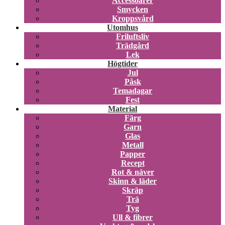
Accessoarer
Smycken
Kroppsvård
Utomhus
Friluftsliv
Trädgård
Lek
Högtider
Jul
Påsk
Temadagar
Fest
Material
Färg
Garn
Glas
Metall
Papper
Recept
Rot & näver
Skinn & läder
Skräp
Trä
Tyg
Ull & fibrer