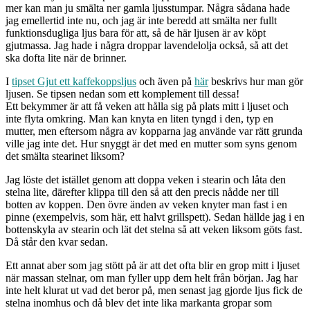
mer kan man ju smälta ner gamla ljusstumpar. Några sådana hade
jag emellertid inte nu, och jag är inte beredd att smälta ner fullt
funktionsdugliga ljus bara för att, så de här ljusen är av köpt
gjutmassa. Jag hade i några droppar lavendelolja också, så att det
ska dofta lite när de brinner.
I
tipset Gjut ett kaffekoppsljus
och även på
här
beskrivs hur man gör
ljusen. Se tipsen nedan som ett komplement till dessa!
Ett bekymmer är att få veken att hålla sig på plats mitt i ljuset och
inte flyta omkring. Man kan knyta en liten tyngd i den, typ en
mutter, men eftersom några av kopparna jag använde var rätt grunda
ville jag inte det. Hur snyggt är det med en mutter som syns genom
det smälta stearinet liksom?
Jag löste det istället genom att doppa veken i stearin och låta den
stelna lite, därefter klippa till den så att den precis nådde ner till
botten av koppen. Den övre änden av veken knyter man fast i en
pinne (exempelvis, som här, ett halvt grillspett). Sedan hällde jag i en
bottenskyla av stearin och lät det stelna så att veken liksom göts fast.
Då står den kvar sedan.
Ett annat aber som jag stött på är att det ofta blir en grop mitt i ljuset
när massan stelnar, om man fyller upp dem helt från början. Jag har
inte helt klurat ut vad det beror på, men senast jag gjorde ljus fick de
stelna inomhus och då blev det inte lika markanta gropar som