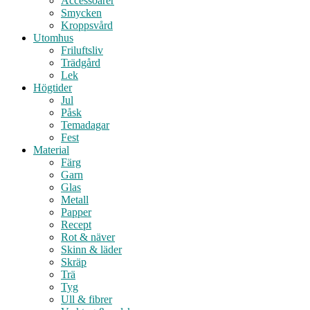
Accessoarer
Smycken
Kroppsvård
Utomhus
Friluftsliv
Trädgård
Lek
Högtider
Jul
Påsk
Temadagar
Fest
Material
Färg
Garn
Glas
Metall
Papper
Recept
Rot & näver
Skinn & läder
Skräp
Trä
Tyg
Ull & fibrer