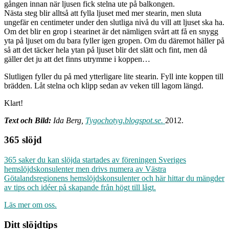
gången innan när ljusen fick stelna ute på balkongen.
Nästa steg blir alltså att fylla ljuset med mer stearin, men sluta
ungefär en centimeter under den slutliga nivå du vill att ljuset ska ha.
Om det blir en grop i stearinet är det nämligen svårt att få en snygg
yta på ljuset om du bara fyller igen gropen. Om du däremot häller på
så att det täcker hela ytan på ljuset blir det slätt och fint, men då
gäller det ju att det finns utrymme i koppen…
Slutligen fyller du på med ytterligare lite stearin. Fyll inte koppen till
brädden. Låt stelna och klipp sedan av veken till lagom längd.
Klart!
Text och Bild:
Ida Berg,
Tygochotyg.blogspot.se.
2012.
365 slöjd
365 saker du kan slöjda startades av föreningen Sveriges
hemslöjdskonsulenter men drivs numera av Västra
Götalandsregionens hemslöjdskonsulenter och här hittar du mängder
av tips och idéer på skapande från högt till lågt.
Läs mer om oss.
Ditt slöjdtips