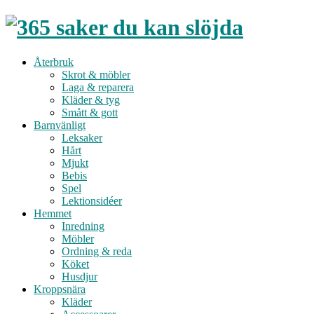
Återbruk
Skrot & möbler
Laga & reparera
Kläder & tyg
Smått & gott
Barnvänligt
Leksaker
Hårt
Mjukt
Bebis
Spel
Lektionsidéer
Hemmet
Inredning
Möbler
Ordning & reda
Köket
Husdjur
Kroppsnära
Kläder