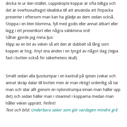
dricka te ur den istället. Loppisköpte koppar är ofta billiga och
det är överhuvudtaget idealiska till att använda att förpacka
presenter i eftersom man kan ha glädje av dem sedan också.
Stoppa i en liten blomma, fyll med godis eller annat ätbart eller
lägg i ett presentkort eller några välskrivna ord!
Såhär gjorde jag mina ljus:
Klipp av en bit av veken så att den är dubbelt så lång som
koppen är hög. Knyt ena änden i en tyngd av något slag (tejpa
fast i botten också för säkerhetens skull)
Smält sedan alla ljusstumpar i en kastrull på spisen (vekar och
annat skräp dalar till botten men är man riktigt ordentlig så tar
man och silar allt genom en nylonstrumpa innan man häller upp
det) och sedan häller man i stearinet i kopparna medan man
håller veken upprätt. Finfint!
Text och bild:
Underbara saker som gör vardagen mindre grå