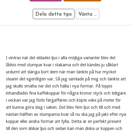
Dela detta tips
Vänta ...
I vintras när det eldades ljus i alla möjliga varianter blev det
lådvis med stumpar kvar i stakarna och det kändes ju såklart
urdumt att slänga bort dem när man tänkte på hur mycket
stearin det egentligen var. Så jag samlade på mig och tänkte att
jag skulle smälta ner det och hälla i nya formar. På loppis
inhandlades fina kaffekoppar för några kronor styck och tidigare
i veckan var jag förbi färgaffären och köpte veke på meter för
att kunna göra slag i saken. Det blev fem ljus och till och med
nästan hälften av stumparna kvar så nu ska jag på jakt efter nya
koppar eller andra formar att fylla. Detta är en perfekt present
till den som älskar ljus och sedan kan man diska ur koppen och