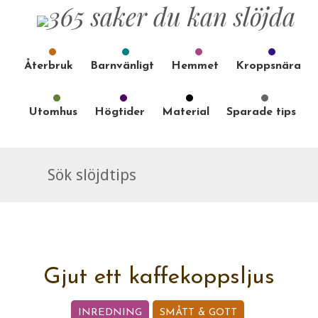
Återbruk
Barnvänligt
Hemmet
Kroppsnära
Utomhus
Högtider
Material
Sparade tips
Gjut ett kaffekoppsljus
INREDNING
SMÅTT & GOTT