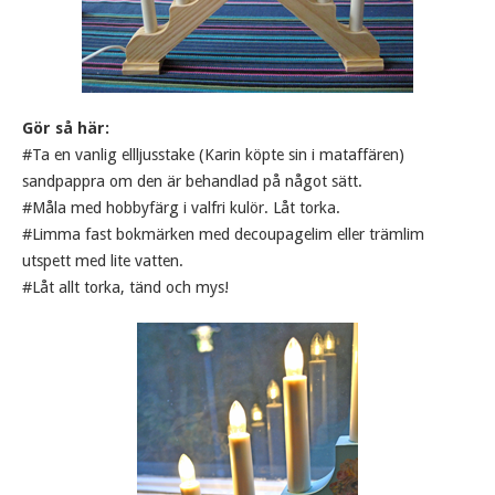
Gör så här:
#Ta en vanlig ellljusstake (Karin köpte sin i mataffären)
sandpappra om den är behandlad på något sätt.
#Måla med hobbyfärg i valfri kulör. Låt torka.
#Limma fast bokmärken med decoupagelim eller trämlim
utspett med lite vatten.
#Låt allt torka, tänd och mys!