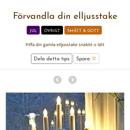
Förvandla din elljusstake
JUL
ÖVRIGT
SMÅTT & GOTT
Piffa din gamla elljusstake snabbt o lätt
Dela detta tips
Spara