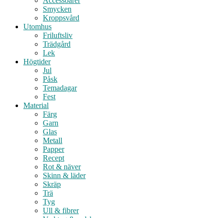
Accessoarer
Smycken
Kroppsvård
Utomhus
Friluftsliv
Trädgård
Lek
Högtider
Jul
Påsk
Temadagar
Fest
Material
Färg
Garn
Glas
Metall
Papper
Recept
Rot & näver
Skinn & läder
Skräp
Trä
Tyg
Ull & fibrer