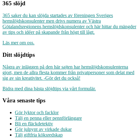
365 slöjd
365 saker du kan slöjda startades av föreningen Sveriges
hemslöjdskonsulenter men drivs numera av Västra
Götalandsregionens hemslöjdskonsulenter och här hittar du mängder
av tips och idéer på skapande från högt till lågt.
Läs mer om oss.
Ditt slöjdtips
Några av inläggen på den här sajten har hemslöjdskonsulenterna
gjort, men de allra flesta kommer från privatpersoner som delat med
sig av sin kreativitet. -Gör det du också!
Bidra med dina bästa slöjdtips via vårt formulär.
Våra senaste tips
Gör lyktor och facklor
Tälj en penna eller pennförlängare
Bli en fläckdetektiv
Gör julpynt av virkade dukar
Tälj giftfria köksredskap