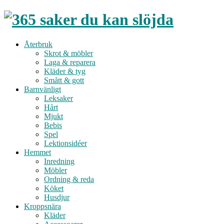
Återbruk
Skrot & möbler
Laga & reparera
Kläder & tyg
Smått & gott
Barnvänligt
Leksaker
Hårt
Mjukt
Bebis
Spel
Lektionsidéer
Hemmet
Inredning
Möbler
Ordning & reda
Köket
Husdjur
Kroppsnära
Kläder