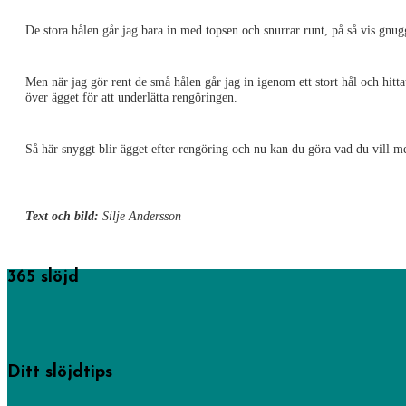
De stora hålen går jag bara in med topsen och snurrar runt, på så vis gnugg
Men när jag gör rent de små hålen går jag in igenom ett stort hål och hittat 
över ägget för att underlätta rengöringen.
Så här snyggt blir ägget efter rengöring och nu kan du göra vad du vill me
Text och bild:
Silje Andersson
365 slöjd
365 saker du kan slöjda startades av föreningen Sveriges hemslöjdskonsulente
Läs mer om oss.
Ditt slöjdtips
Några av inläggen på den här sajten har hemslöjdskonsulenterna gjort, men de 