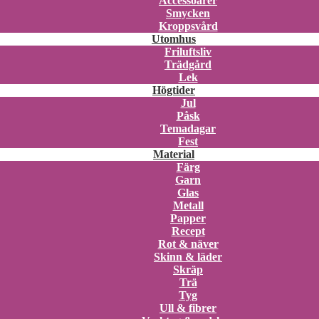
Accessoarer
Smycken
Kroppsvård
Utomhus
Friluftsliv
Trädgård
Lek
Högtider
Jul
Påsk
Temadagar
Fest
Material
Färg
Garn
Glas
Metall
Papper
Recept
Rot & näver
Skinn & läder
Skräp
Trä
Tyg
Ull & fibrer