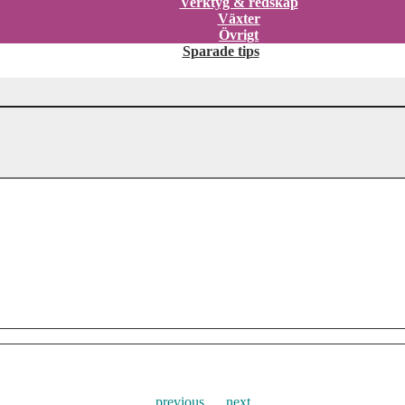
Verktyg & redskap
Växter
Övrigt
Sparade tips
previous
next