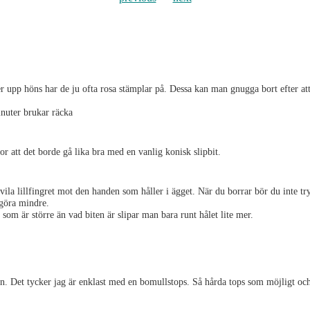
pp höns har de ju ofta rosa stämplar på. Dessa kan man gnugga bort efter att ä
inuter brukar räcka
r att det borde gå lika bra med en vanlig konisk slipbit.
vila lillfingret mot den handen som håller i ägget. När du borrar bör du inte tr
t göra mindre.
l som är större än vad biten är slipar man bara runt hålet lite mer.
n. Det tycker jag är enklast med en bomullstops. Så hårda tops som möjligt och