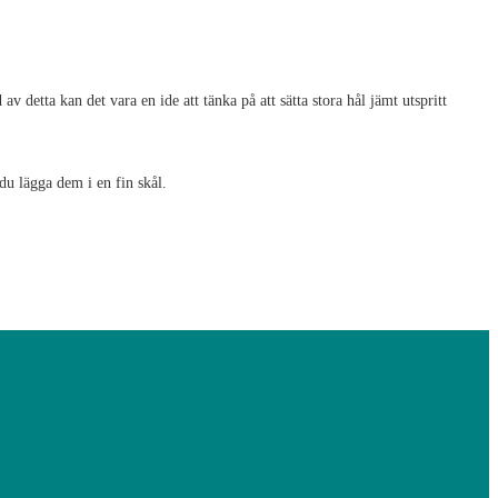
av detta kan det vara en ide att tänka på att sätta stora hål jämt utspritt
du lägga dem i en fin skål.
ittar du mängder av tips och idéer på skapande från högt till lågt.
-Gör det du också!