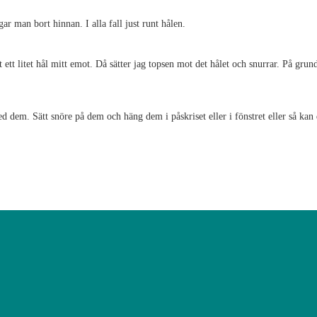
ar man bort hinnan. I alla fall just runt hålen.
ett litet hål mitt emot. Då sätter jag topsen mot det hålet och snurrar. På grund 
d dem. Sätt snöre på dem och häng dem i påskriset eller i fönstret eller så kan 
r men drivs numera av Västra Götalandsregionens hemslöjdskonsulenter och här h
allra flesta kommer från privatpersoner som delat med sig av sin kreativitet. 