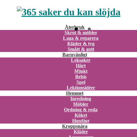
Återbruk
Skrot & möbler
Laga & reparera
Kläder & tyg
Smått & gott
Barnvänligt
Leksaker
Hårt
Mjukt
Bebis
Spel
Lektionsidéer
Hemmet
Inredning
Möbler
Ordning & reda
Köket
Husdjur
Kroppsnära
Kläder