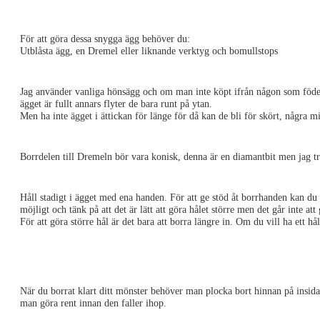
För att göra dessa snygga ägg behöver du:
Utblåsta ägg, en Dremel eller liknande verktyg och bomullstops
Jag använder vanliga hönsägg och om man inte köpt ifrån någon som föder u
ägget är fullt annars flyter de bara runt på ytan.
Men ha inte ägget i ättickan för länge för då kan de bli för skört, några m
Borrdelen till Dremeln bör vara konisk, denna är en diamantbit men jag tro
Håll stadigt i ägget med ena handen. För att ge stöd åt borrhanden kan du 
möjligt och tänk på att det är lätt att göra hålet större men det går inte at
För att göra större hål är det bara att borra längre in. Om du vill ha ett hå
När du borrat klart ditt mönster behöver man plocka bort hinnan på insida
man göra rent innan den faller ihop.