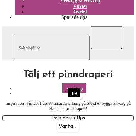
Verktyg & redskap
Växter
Övrigt
Sparade tips
Tälj ett pinndraperi
Inredning
Trä
Inspiration från 2011 års sommarutställning på Slöjd & byggnadsvårg på
Nääs. Ett pinndraperi!
Dela detta tips
Vänta ...