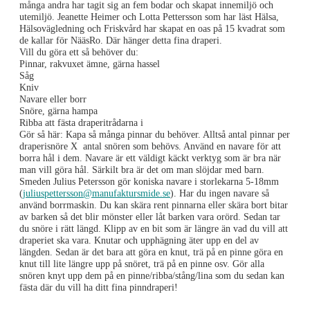
många andra har tagit sig an fem bodar och skapat innemiljö och
utemiljö. Jeanette Heimer och Lotta Pettersson som har läst Hälsa,
Hälsovägledning och Friskvård har skapat en oas på 15 kvadrat som
de kallar för NääsRo. Där hänger detta fina draperi.
Vill du göra ett så behöver du:
Pinnar, rakvuxet ämne, gärna hassel
Såg
Kniv
Navare eller borr
Snöre, gärna hampa
Ribba att fästa draperitrådarna i
Gör så här: Kapa så många pinnar du behöver. Alltså antal pinnar per
draperisnöre X antal snören som behövs. Använd en navare för att
borra hål i dem. Navare är ett väldigt käckt verktyg som är bra när
man vill göra hål. Särkilt bra är det om man slöjdar med barn.
Smeden Julius Petersson gör koniska navare i storlekarna 5-18mm
(
juliuspettersson@manufaktursmide.se
). Har du ingen navare så
använd borrmaskin. Du kan skära rent pinnarna eller skära bort bitar
av barken så det blir mönster eller låt barken vara orörd. Sedan tar
du snöre i rätt längd. Klipp av en bit som är längre än vad du vill att
draperiet ska vara. Knutar och upphägning äter upp en del av
längden. Sedan är det bara att göra en knut, trä på en pinne göra en
knut till lite längre upp på snöret, trä på en pinne osv. Gör alla
snören knyt upp dem på en pinne/ribba/stång/lina som du sedan kan
fästa där du vill ha ditt fina pinndraperi!