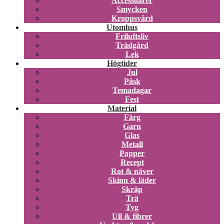
Accessoarer
Smycken
Kroppsvård
Utomhus
Friluftsliv
Trädgård
Lek
Högtider
Jul
Påsk
Temadagar
Fest
Material
Färg
Garn
Glas
Metall
Papper
Recept
Rot & näver
Skinn & läder
Skräp
Trä
Tyg
Ull & fibrer