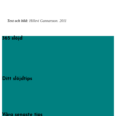
Text och bild:
Hillevi Gunnarsson. 2011
365 slöjd
365 saker du kan slöjda startades av föreningen Sveriges
hemslöjdskonsulenter men drivs numera av Västra Götalandsregionens
hemslöjdskonsulenter och här hittar du mängder av tips och idéer på
skapande från högt till lågt.
Läs mer om oss.
Ditt slöjdtips
Några av inläggen på den här sajten har hemslöjdskonsulenterna gjort, men
de allra flesta kommer från privatpersoner som delat med sig av sin
kreativitet. -Gör det du också!
Bidra med dina bästa slöjdtips via vårt formulär.
Våra senaste tips