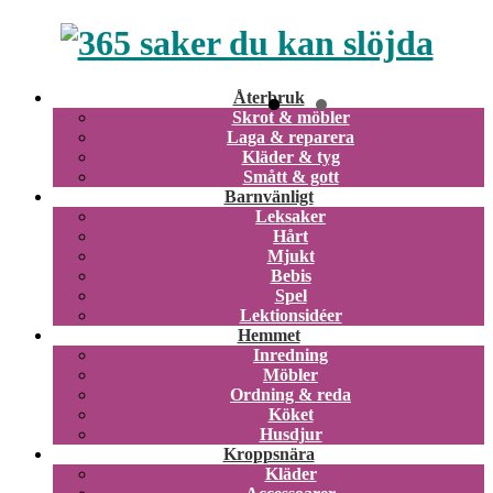
Återbruk
Skrot & möbler
Laga & reparera
Kläder & tyg
Smått & gott
Barnvänligt
Leksaker
Hårt
Mjukt
Bebis
Spel
Lektionsidéer
Hemmet
Inredning
Möbler
Ordning & reda
Köket
Husdjur
Kroppsnära
Kläder