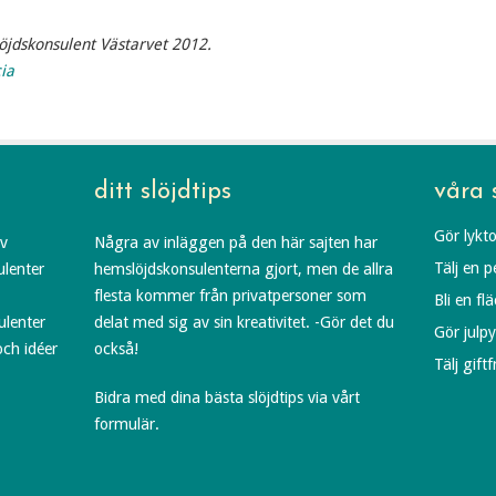
öjdskonsulent Västarvet 2012.
ia
ditt slöjdtips
våra 
Gör lykto
av
Några av inläggen på den här sajten har
Tälj en 
ulenter
hemslöjdskonsulenterna gjort, men de allra
flesta kommer från privatpersoner som
Bli en fl
ulenter
delat med sig av sin kreativitet. -Gör det du
Gör julp
och idéer
också!
Tälj gift
Bidra med dina bästa slöjdtips via vårt
formulär.