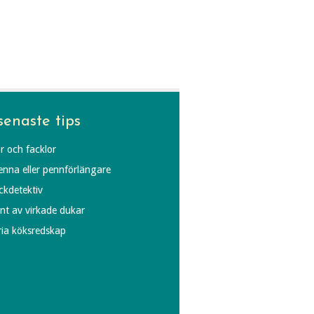
senaste tips
r och facklor
penna eller pennförlängare
äckdetektiv
ynt av virkade dukar
fria köksredskap