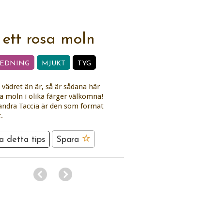
 ett rosa moln
REDNING
MJUKT
TYG
t vädret än är, så är sådana här
ga moln i olika färger välkomna!
andra Taccia är den som format
t.
a detta tips
Spara