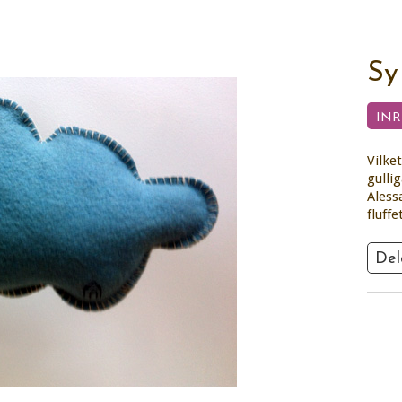
Sy
IN
Vilke
gulli
Aless
fluffe
Del