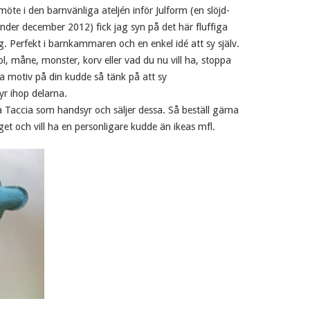
 möte i den barnvänliga ateljén inför Julform (en slöjd-
nder december 2012) fick jag syn på det här fluffiga
Perfekt i barnkammaren och en enkel idé att sy själv.
sol, måne, monster, korv eller vad du nu vill ha, stoppa
ra motiv på din kudde så tänk på att sy
yr ihop delarna.
a Taccia som handsyr och säljer dessa. Så beställ gärna
get och vill ha en personligare kudde än ikeas mfl.