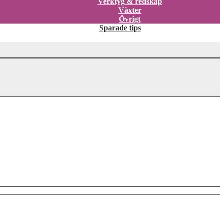
Verktyg & redskap
Växter
Övrigt
Sparade tips