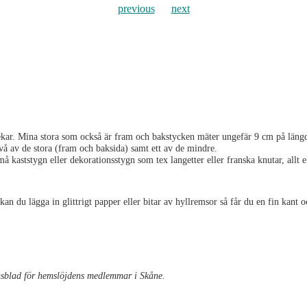
previous
next
lekar. Mina stora som också är fram och bakstycken mäter ungefär 9 cm på läng
t två av de stora (fram och baksida) samt ett av de mindre.
små kaststygn eller dekorationsstygn som tex langetter eller franska knutar, allt 
 du lägga in glittrigt papper eller bitar av hyllremsor så får du en fin kant o
emsblad för hemslöjdens medlemmar i Skåne.