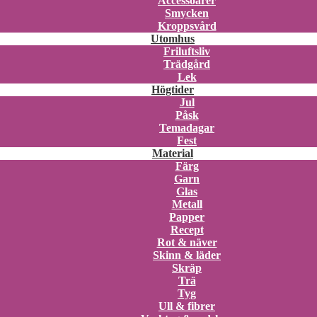
Accessoarer
Smycken
Kroppsvård
Utomhus
Friluftsliv
Trädgård
Lek
Högtider
Jul
Påsk
Temadagar
Fest
Material
Färg
Garn
Glas
Metall
Papper
Recept
Rot & näver
Skinn & läder
Skräp
Trä
Tyg
Ull & fibrer