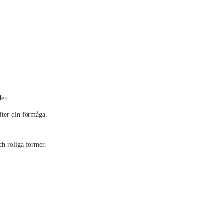
den.
efter din förmåga.
ch roliga former.