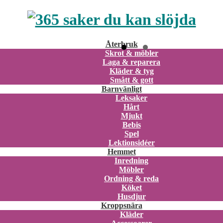
Återbruk
Skrot & möbler
Laga & reparera
Kläder & tyg
Smått & gott
Barnvänligt
Leksaker
Hårt
Mjukt
Bebis
Spel
Lektionsidéer
Hemmet
Inredning
Möbler
Ordning & reda
Köket
Husdjur
Kroppsnära
Kläder