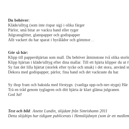
Du behöver:
Kläde/ulltyg (som inte rispar sig) i olika färger
Pärlor, små bitar av vackra band eller tyger
Julgransglitter, glanspapper och godispapper
Allt vackert du har sparat i byrålådor och gömmor…
Gör så här:
Klipp till pappershjärtan som mall. Du behöver åtminstone två olika stor
Klipp hjärtan i kläde/ulltyg efter dina mallar. Till ett hjärta klipper du u
Sy fast det lilla hjärtat (storlek efter tycke och smak) i det stora, använd 
Dekora med godispapper, pärlor, fina band och det vackraste du har.
Sy ihop fram och baksida med förstygn. (vanliga upp-och-ner-stygn) Här kan
Trä en tråd genom tyglagren och ditt hjärta är klart glänsa julgranen.
God Jul!
Text och bild
: Anette Lundin, slöjdare från Simrishamn 2011
Detta slöjdtips har tidigare publicerats i Hemslöjdsnytt (som är ett medl