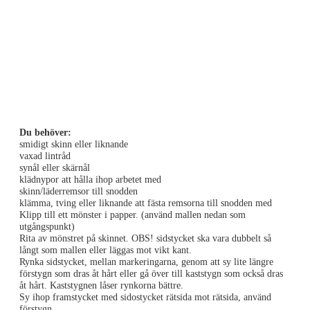
Du behöver:
smidigt skinn eller liknande
vaxad lintråd
synål eller skärnål
klädnypor att hålla ihop arbetet med
skinn/läderremsor till snodden
klämma, tving eller liknande att fästa remsorna till snodden med
Klipp till ett mönster i papper. (använd mallen nedan som
utgångspunkt)
Rita av mönstret på skinnet. OBS! sidstycket ska vara dubbelt så
långt som mallen eller läggas mot vikt kant.
Rynka sidstycket, mellan markeringarna, genom att sy lite längre
förstygn som dras åt hårt eller gå över till kaststygn som också dras
åt hårt. Kaststygnen låser rynkorna bättre.
Sy ihop framstycket med sidostycket rätsida mot rätsida, använd
förstygn.