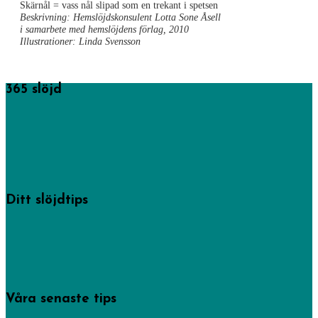
Skärnål = vass nål slipad som en trekant i spetsen
Beskrivning: Hemslöjdskonsulent Lotta Sone Åsell
i samarbete med hemslöjdens förlag, 2010
Illustrationer: Linda Svensson
365 slöjd
365 saker du kan slöjda startades av föreningen Sveriges
hemslöjdskonsulenter men drivs numera av Västra Götalandsregionens
hemslöjdskonsulenter och här hittar du mängder av tips och idéer på
skapande från högt till lågt.
Läs mer om oss.
Ditt slöjdtips
Några av inläggen på den här sajten har hemslöjdskonsulenterna gjort, men
de allra flesta kommer från privatpersoner som delat med sig av sin
kreativitet. -Gör det du också!
Bidra med dina bästa slöjdtips via vårt formulär.
Våra senaste tips