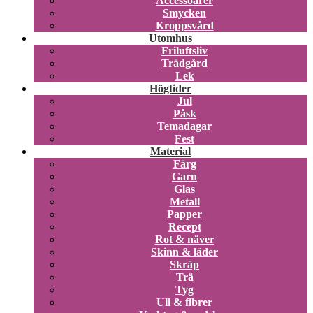
Accessoarer
Smycken
Kroppsvård
Utomhus
Friluftsliv
Trädgård
Lek
Högtider
Jul
Påsk
Temadagar
Fest
Material
Färg
Garn
Glas
Metall
Papper
Recept
Rot & näver
Skinn & läder
Skräp
Trä
Tyg
Ull & fibrer