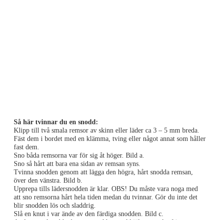
Så här tvinnar du en snodd:
Klipp till två smala remsor av skinn eller läder ca 3 – 5 mm breda.
Fäst dem i bordet med en klämma, tving eller något annat som håller
fast dem.
Sno båda remsorna var för sig åt höger. Bild a.
Sno så hårt att bara ena sidan av remsan syns.
Tvinna snodden genom att lägga den högra, hårt snodda remsan,
över den vänstra. Bild b.
Upprepa tills lädersnodden är klar. OBS! Du måste vara noga med
att sno remsorna hårt hela tiden medan du tvinnar. Gör du inte det
blir snodden lös och sladdrig.
Slå en knut i var ände av den färdiga snodden. Bild c.