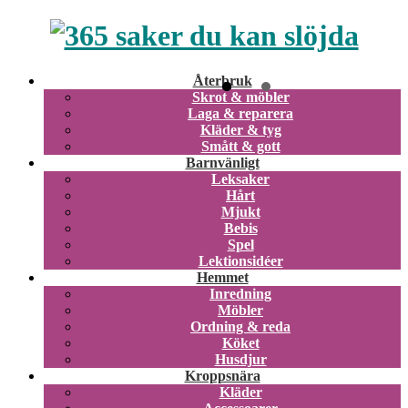
Återbruk
Skrot & möbler
Laga & reparera
Kläder & tyg
Smått & gott
Barnvänligt
Leksaker
Hårt
Mjukt
Bebis
Spel
Lektionsidéer
Hemmet
Inredning
Möbler
Ordning & reda
Köket
Husdjur
Kroppsnära
Kläder