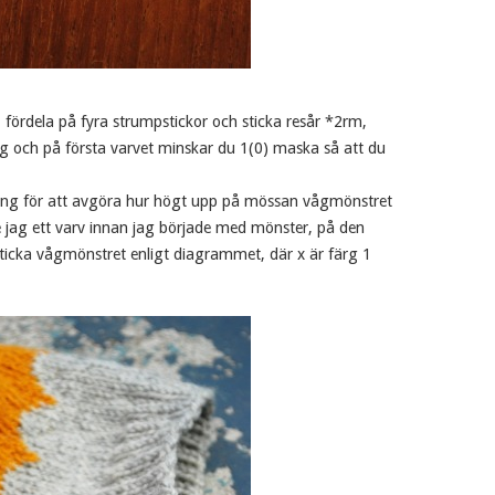
ördela på fyra strumpstickor och sticka resår *2rm,
ning och på första varvet minskar du 1(0) maska så att du
ickning för att avgöra hur högt upp på mössan vågmönstret
 jag ett varv innan jag började med mönster, på den
Sticka vågmönstret enligt diagrammet, där x är färg 1