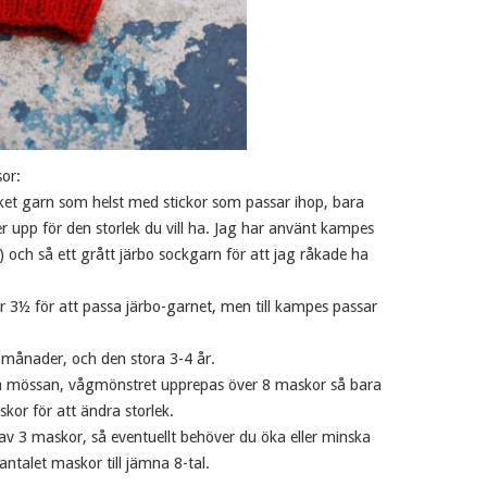
or:
ket garn som helst med stickor som passar ihop, bara
upp för den storlek du vill ha. Jag har använt kampes
) och så ett grått järbo sockgarn för att jag råkade ha
r 3½ för att passa järbo-garnet, men till kampes passar
6 månader, och den stora 3-4 år.
 på mössan, vågmönstret upprepas över 8 maskor så bara
askor för att ändra storlek.
av 3 maskor, så eventuellt behöver du öka eller minska
antalet maskor till jämna 8-tal.