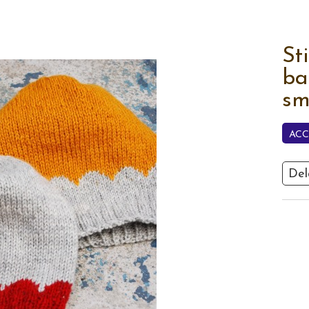
St
ba
sm
AC
Del