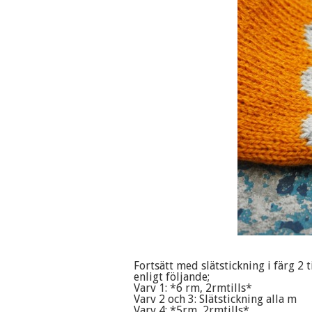
Fortsätt med slätstickning i färg 2
enligt följande;
Varv 1: *6 rm, 2rmtills*
Varv 2 och 3: Slätstickning alla m
Varv 4: *5rm, 2rmtills*