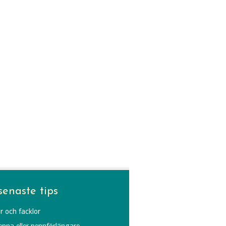
senaste tips
r och facklor
penna eller pennförlängare