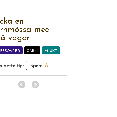
icka en
rnmössa med
å vågor
CESSOARER
GARN
MJUKT
a detta tips
Spara