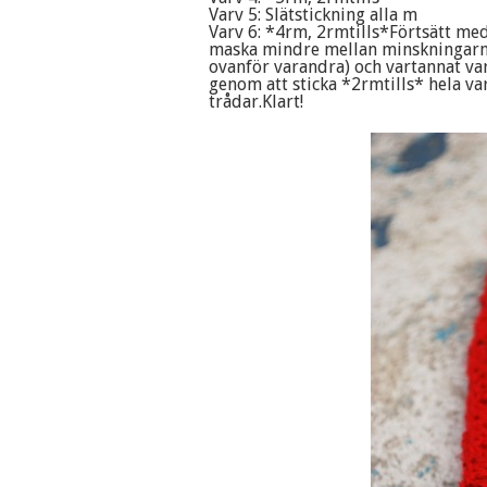
Varv 5: Slätstickning alla m
Varv 6: *4rm, 2rmtills*Förtsätt me
maska mindre mellan minskningarna
ovanför varandra) och vartannat var
genom att sticka *2rmtills* hela va
trådar.Klart!