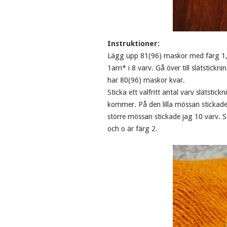
Instruktioner:
Lägg upp 81(96) maskor med färg 1, f
1am* i 8 varv. Gå över till slätstick
har 80(96) maskor kvar.
Sticka ett valfritt antal varv slätst
kommer. På den lilla mössan stickade
större mössan stickade jag 10 varv. 
och o är färg 2.