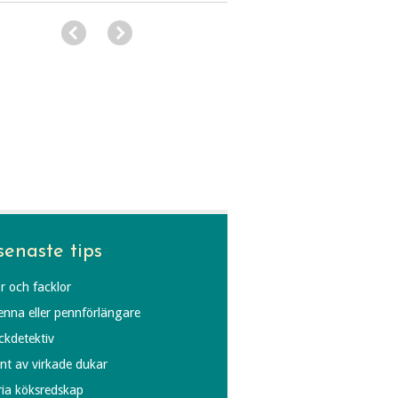
senaste tips
r och facklor
penna eller pennförlängare
äckdetektiv
ynt av virkade dukar
fria köksredskap