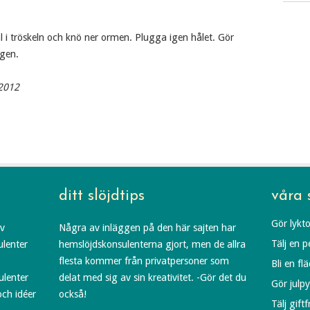
l i tröskeln och knö ner ormen. Plugga igen hålet. Gör
igen.
 2012
ditt slöjdtips
våra 
Gör lykto
av
Några av inläggen på den här sajten har
Tälj en 
ulenter
hemslöjdskonsulenterna gjort, men de allra
flesta kommer från privatpersoner som
Bli en fl
ulenter
delat med sig av sin kreativitet. -Gör det du
Gör julp
och idéer
också!
Tälj gift