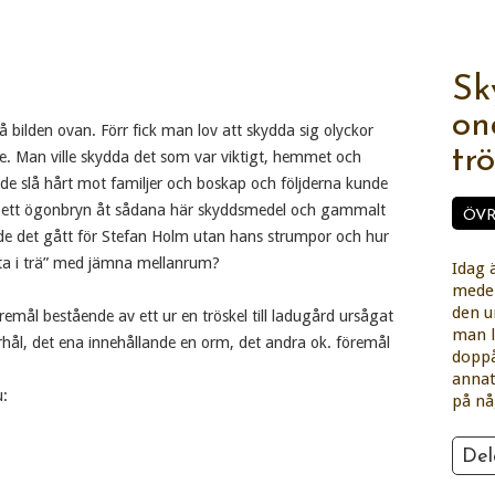
Sk
on
å bilden ovan. Förr fick man lov att skydda sig olyckor
tr
. Man ville skydda det som var viktigt, hemmet och
de slå hårt mot familjer och boskap och följderna kunde
lyfta ett ögonbryn åt sådana här skyddsmedel och gammalt
ÖVR
de det gått för Stefan Holm utan hans strumpor och hur
 ”ta i trä” med jämna mellanrum?
Idag 
medel
den u
emål bestående av ett ur en tröskel till ladugård ursågat
man l
ål, det ena innehållande en orm, det andra ok. föremål
doppå
annat
u:
på nå
Del