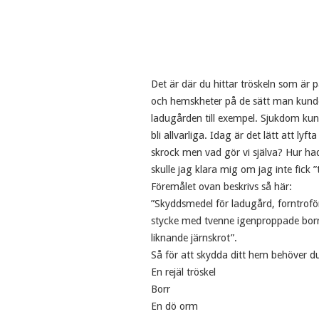
Det är där du hittar tröskeln som är p
och hemskheter på de sätt man kunde
ladugården till exempel. Sjukdom kun
bli allvarliga. Idag är det lätt att 
skrock men vad gör vi själva? Hur ha
skulle jag klara mig om jag inte fick
Föremålet ovan beskrivs så här:
”Skyddsmedel för ladugård, forntroför
stycke med tvenne igenproppade borrh
liknande järnskrot”.
Så för att skydda ditt hem behöver d
En rejäl tröskel
Borr
En dö orm