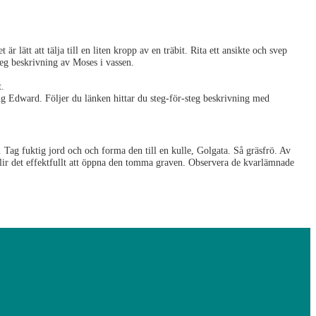
är lätt att tälja till en liten kropp av en träbit. Rita ett ansikte och svep
teg beskrivning av Moses i vassen.
t.
g Edward. Följer du länken hittar du steg-för-steg beskrivning med
n. Tag fuktig jord och och forma den till en kulle, Golgata. Så gräsfrö. Av
blir det effektfullt att öppna den tomma graven. Observera de kvarlämnade
ittar du mängder av tips och idéer på skapande från högt till lågt.