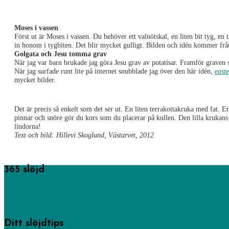
Moses i vassen
Först ut är Moses i vassen. Du behöver ett valnötskal, en liten bit tyg, en tr
in honom i tygbiten. Det blir mycket gulligt. Bilden och idén kommer fr
Golgata och Jesu tomma grav
När jag var barn brukade jag göra Jesu grav av potatisar. Framför graven s
När jag surfade runt lite på internet snubblade jag över den här idén,
east
mycket bilder.
Det är precis så enkelt som det ser ut. En liten terrakottakruka med fat. Et
pinnar och snöre gör du kors som du placerar på kullen. Den lilla krukan
lindorna!
Text och bild: Hillevi Skoglund, Västarvet, 2012
365 slöjd
365 saker du kan slöjda startades av föreningen Sveriges hemslöjdskonsulente
Läs mer om oss.
Ditt slöjdtips