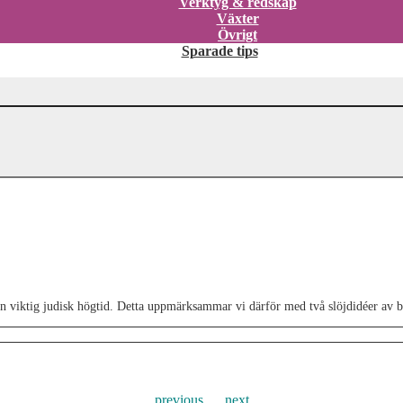
Verktyg & redskap
Växter
Övrigt
Sparade tips
en viktig judisk högtid. Detta uppmärksammar vi därför med två slöjdidéer av b
previous
next