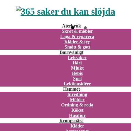
Återbruk
Skrot & möbler
Laga & reparera
Kläder & tyg
Smått & gott
Barnvänligt
Leksaker
Hårt
Mjukt
Bebis
Spel
Lektionsidéer
Hemmet
Inredning
Möbler
Ordning & reda
Köket
Husdjur
Kroppsnära
Kläder