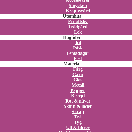
Accessoarer
Smycken
Kroppsvård
Utomhus
Friluftsliv
Trädgård
Lek
Högtider
Jul
Påsk
Temadagar
Fest
Material
Färg
Garn
Glas
Metall
Papper
Recept
Rot & näver
Skinn & läder
Skräp
Trä
Tyg
Ull & fibrer