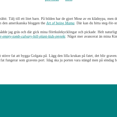
äbit. Tälj till ett litet barn. På bilden har de gjort Mose av en klädnypa, men det 
ån den amerikanska bloggen the
Art of being Mama
.
Där kan du hitta steg-för-s
ådde jag gräs och där gick mina flörtkulekycklingar och pickade. Helt naturlig
er-empty-tomb-calvary-hill-plant-kids-projekt
. Något mer avancerat än mina Kin
t större fat att bygga Golgata på. Lägg den lilla krukan på fatet, det blir grave
s fat fungerar som gravens port. Idag ska ju porten vara stängd men på söndag 
r men drivs numera av Västra Götalandsregionens hemslöjdskonsulenter och här h