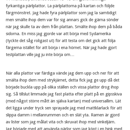
fyrkantiga pärlplattor. La pärlplattorna på kartan och följde
färgmönstret. Jag hade fyra pärlplattor som jag la samtidigt
men smälte ihop dem var för sig annars gick de gärna sönder
när jag skulle ta av dem från plattan. Smälte ihop dem på båda
sidorna. En miss jag gjorde var att börja med Sydamerika
(tyckte det såg roligast ut) för att testa om det gick att följa
färgerna istället för att börja i ena hörnet. När jag hade gjort
testplattan ville jag ju inte börja om…
När alla plattor var färdiga vände jag dem upp och ner för att
smälta ihop dem med strykjärnet, detta fick jag ge upp då det
började buckla upp på olika ställen och vissa plattor drog ihop
sig. Så tillslut limmade jag fast platta efter platt på en gipsskiva
(med något större mått än själva kartan) med universallim. Lät
det ligga under tryck sen sprayade jag med mattklarlack för att
slippa damm i mellanrummen och en slät yta. Ramen är gjord
av lister som jag målat vita och skruvat ihop med vinkeljärn.
Jag började med att använda pärlor som jag köpt i en hink med