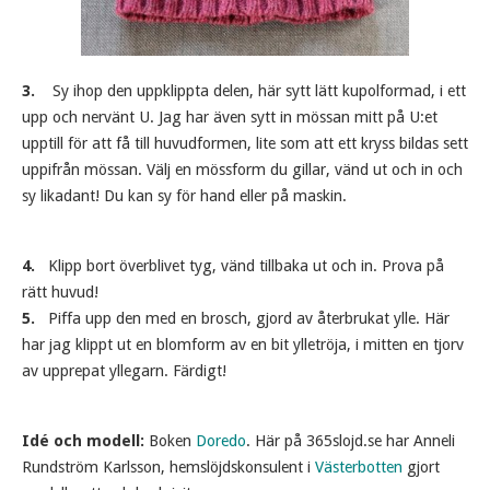
3.
Sy ihop den uppklippta delen, här sytt lätt kupolformad, i ett
upp och nervänt U. Jag har även sytt in mössan mitt på U:et
upptill för att få till huvudformen, lite som att ett kryss bildas sett
uppifrån mössan. Välj en mössform du gillar, vänd ut och in och
sy likadant! Du kan sy för hand eller på maskin.
4.
Klipp bort överblivet tyg, vänd tillbaka ut och in. Prova på
rätt huvud!
5.
Piffa upp den med en brosch, gjord av återbrukat ylle. Här
har jag klippt ut en blomform av en bit ylletröja, i mitten en tjorv
av upprepat yllegarn. Färdigt!
Idé och modell:
Boken
Doredo
. Här på 365slojd.se har Anneli
Rundström Karlsson, hemslöjdskonsulent i
Västerbotten
gjort