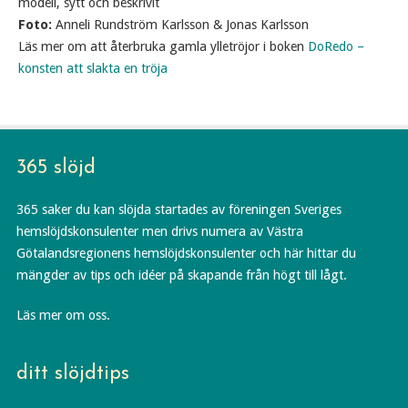
modell, sytt och beskrivit
Foto:
Anneli Rundström Karlsson & Jonas Karlsson
Läs mer om att återbruka gamla ylletröjor i boken
DoRedo –
konsten att slakta en tröja
365 slöjd
365 saker du kan slöjda startades av föreningen Sveriges
hemslöjdskonsulenter men drivs numera av Västra
Götalandsregionens hemslöjdskonsulenter och här hittar du
mängder av tips och idéer på skapande från högt till lågt.
Läs mer om oss.
ditt slöjdtips