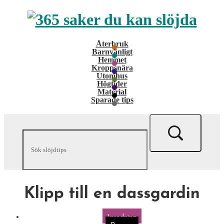
Återbruk
Barnvänligt
Hemmet
Kroppsnära
Utomhus
Högtider
Material
Sparade tips
Klipp till en dassgardin
Inredning