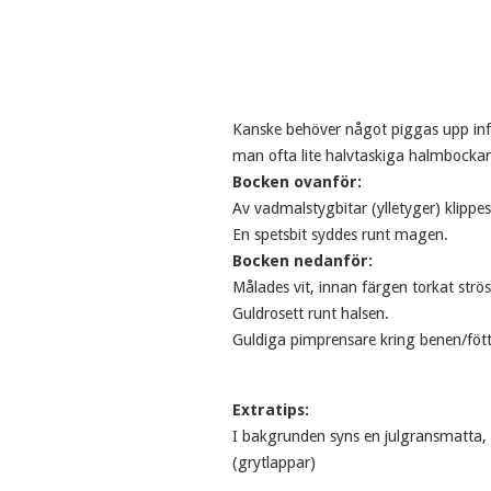
Kanske behöver något piggas upp infö
man ofta lite halvtaskiga halmbockar. 
Bocken ovanför:
Av vadmalstygbitar (ylletyger) klippe
En spetsbit syddes runt magen.
Bocken nedanför:
Målades vit, innan färgen torkat ströss
Guldrosett runt halsen.
Guldiga pimprensare kring benen/föt
Extratips:
I bakgrunden syns en julgransmatta, 
(grytlappar)