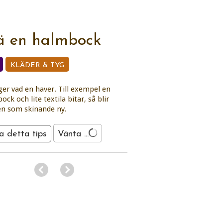
ä en halmbock
KLÄDER & TYG
ger vad en haver. Till exempel en
ck och lite textila bitar, så blir
n som skinande ny.
a detta tips
Vänta ...