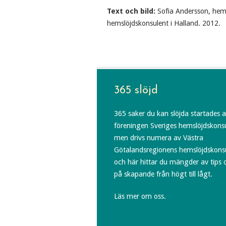
Text och bild:
Sofia Andersson, hems
hemslöjdskonsulent i Halland. 2012.
365 slöjd
365 saker du kan slöjda startades 
föreningen Sveriges hemslöjdskons
men drivs numera av Västra
Götalandsregionens hemslöjdskons
och här hittar du mängder av tips 
på skapande från högt till lågt.
Läs mer om oss.