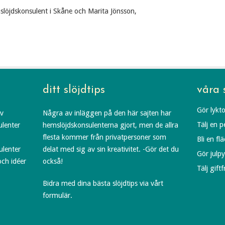
löjdskonsulent i Skåne och Marita Jönsson,
ditt slöjdtips
våra 
Gör lykto
av
Några av inläggen på den här sajten har
Tälj en 
ulenter
hemslöjdskonsulenterna gjort, men de allra
flesta kommer från privatpersoner som
Bli en fl
ulenter
delat med sig av sin kreativitet. -Gör det du
Gör julp
och idéer
också!
Tälj gift
Bidra med dina bästa slöjdtips via vårt
formulär.