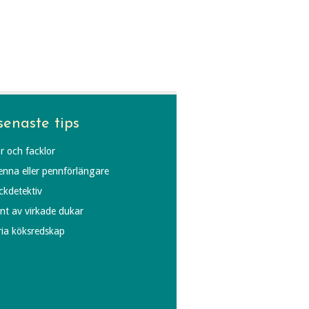
senaste tips
r och facklor
penna eller pennförlängare
äckdetektiv
ynt av virkade dukar
fria köksredskap