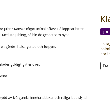
Kl
r julen? Kanske något införskaffas? På loppisar hittar
JUL
Med lite julbling, så blir de genast som nya!
En ta
s en gördel, halsprydnad och fotpynt.
halmbo
bocke
lades guldigt glitter över.
Del
terna.
sydd av två gamla linnehanddukar och roliga loppisfynd